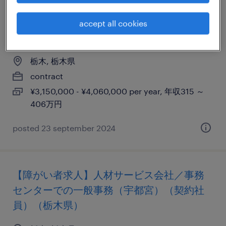
【障がい者求人】製造業／一般事務/軽作業
accept all cookies
（契約社員）（熊本県）
栃木, 栃木県
contract
¥3,150,000 - ¥4,060,000 per year, 年収315 ～
406万円
posted 23 september 2024
【障がい者求人】人材サービス会社／事務
センターでの一般事務（宇都宮）（契約社
員）（栃木県）