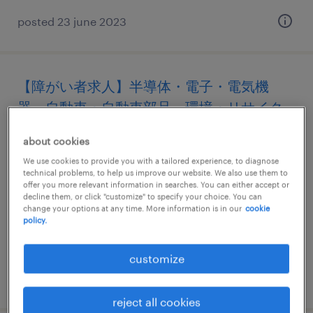
posted 23 june 2023
【障がい者求人】半導体・電子・電気機
器、自動車・自動車部品、環境・リサイク
ル、非鉄金属製造業／事務職（システム窓
about cookies
口、契約書管理、伝票処理）（契約社員）
We use cookies to provide you with a tailored experience, to diagnose
（栃木県）
technical problems, to help us improve our website. We also use them to
offer you more relevant information in searches. You can either accept or
decline them, or click "customize" to specify your choice. You can
栃木, 栃木県
change your options at any time. More information is in our
cookie
policy.
contract
¥3,290,000 per year, 年収329 ～ 329万円
customize
posted 5 june 2024
reject all cookies