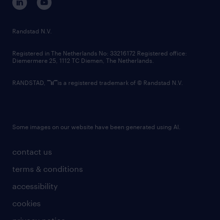
randstad innovation fund
country websites
Randstad N.V.
contact us
Registered in The Netherlands No: 33216172 Registered office:
Diemermere 25, 1112 TC Diemen, The Netherlands.
RANDSTAD,
is a registered trademark of © Randstad N.V.
Some images on our website have been generated using AI.
contact us
terms & conditions
accessibility
cookies