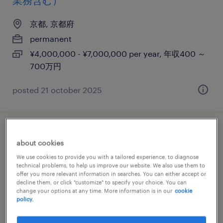
業務含む）
京都, 京都府
permanent
¥4,000,000 - ¥7,000,000 per year, 年収400 ～
700万円
posted 21 october 2025
一般事務・oa事務
about cookies
We use cookies to provide you with a tailored experience, to diagnose
京都府京都市伏見区, 京都府
technical problems, to help us improve our website. We also use them to
temporary
offer you more relevant information in searches. You can either accept or
decline them, or click "customize" to specify your choice. You can
¥1400.00 per hour
change your options at any time. More information is in our
cookie
policy.