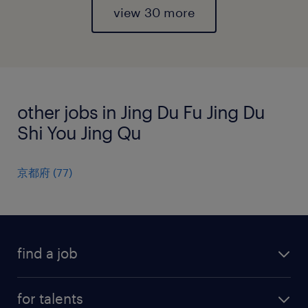
view 30 more
other jobs in Jing Du Fu Jing Du
Shi You Jing Qu
京都府
(
77
)
find a job
all jobs
for talents