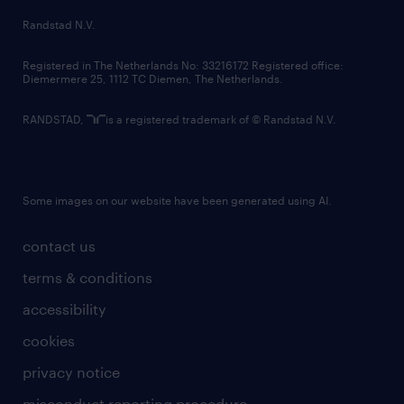
country websites
Randstad N.V.
contact us
Registered in The Netherlands No: 33216172 Registered office:
Diemermere 25, 1112 TC Diemen, The Netherlands.
RANDSTAD,
is a registered trademark of © Randstad N.V.
Some images on our website have been generated using AI.
contact us
terms & conditions
accessibility
cookies
privacy notice
misconduct reporting procedure