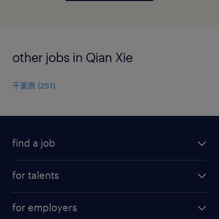
other jobs in Qian Xie
千葉県
(
251
)
find a job
all jobs
for talents
career advice
operational career
careers at Randstad
for employers
professional career