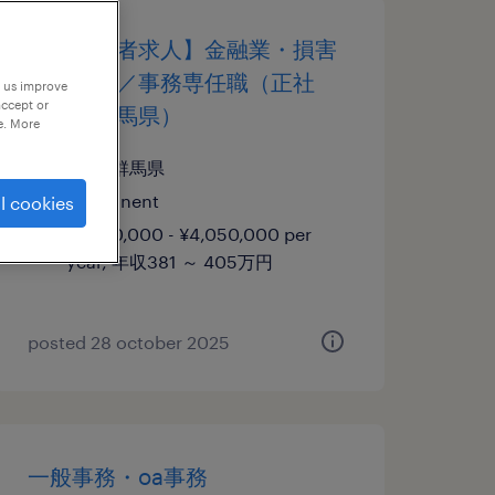
【障がい者求人】金融業・損害
保険会社／事務専任職（正社
p us improve
accept or
員）（群馬県）
e. More
群馬, 群馬県
permanent
l cookies
¥3,810,000 - ¥4,050,000 per
year, 年収381 ～ 405万円
posted 28 october 2025
一般事務・oa事務