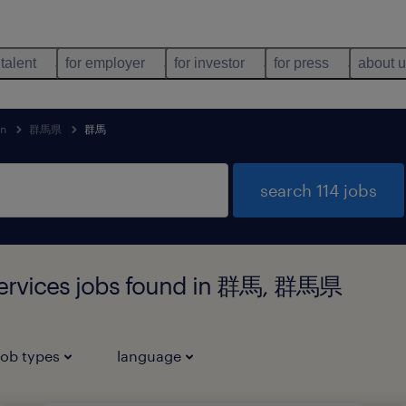
 talent
for employer
for investor
for press
about 
an
群馬県
群馬
search 114 jobs
 services jobs found in 群馬, 群馬県
job types
language