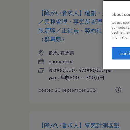
【障がい者求人】建築・建設業
about co
／業務管理・事業所管理（地域
We use cooki
our website.
限定職／正社員・契約社員）
decline them
（群馬県）
information 
群馬, 群馬県
cust
permanent
¥5,000,000 - ¥7,000,000 per
year, 年収500 ～ 700万円
posted 20 september 2024
【障がい者求人】電気計測器製