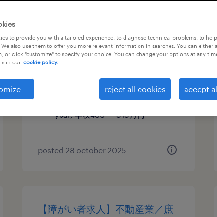
【障がい者求人】金融業・損害
okies
保険会社／損害サポート専任職
es to provide you with a tailored experience, to diagnose technical problems, to hel
 We also use them to offer you more relevant information in searches. You can either 
（契約社員）（群馬県）
, or click "customize" to specify your choice. You can change your options at any tim
is in our
cookie policy.
群馬, 群馬県
contract
omize
reject all cookies
accept al
¥4,860,000 - ¥5,150,000 per
year, 年収486 ～ 515万円
posted 28 october 2025
【障がい者求人】不動産業／庶