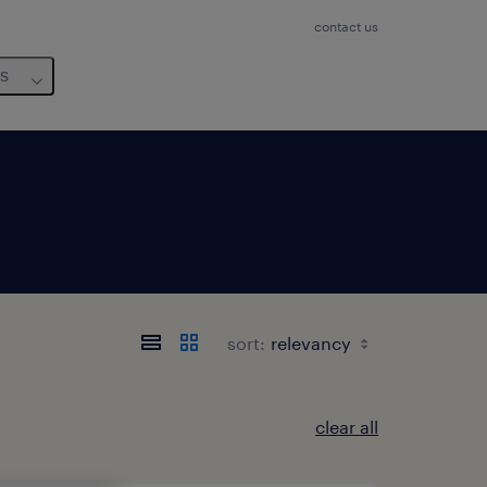
contact us
us
sort:
clear all