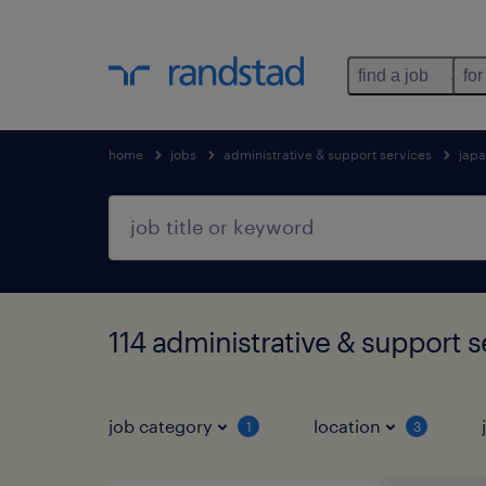
find a job
for
home
jobs
administrative & support services
jap
114 administrative & support
job category
location
1
3