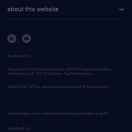
company profile
future of work
randstad digital
about this website
sustainability
tech suite
disclaimer
equity, diversity, inclusion and belonging
contact us
corporate governance
randstad innovation fund
country websites
Randstad N.V.
contact us
Registered in The Netherlands No: 33216172 Registered office:
Diemermere 25, 1112 TC Diemen, The Netherlands.
RANDSTAD,
is a registered trademark of © Randstad N.V.
Some images on our website have been generated using AI.
contact us