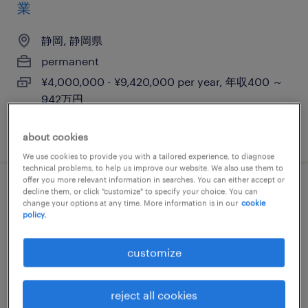
業
静岡, 静岡県
permanent
¥4,000,000 - ¥9,420,000 per year, 年収400 ～
942万円
posted 7 may 2026
about cookies
We use cookies to provide you with a tailored experience, to diagnose
technical problems, to help us improve our website. We also use them to
offer you more relevant information in searches. You can either accept or
decline them, or click "customize" to specify your choice. You can
米国独占技術_バイオベンチャー（新製品立
change your options at any time. More information is in our
cookie
ち上げ）sales marketing salesポジション
policy.
愛知,静岡ほか, 静岡県
customize
permanent
¥5,000,000 - ¥8,000,000 per year, 年収500 ～
reject all cookies
800万円