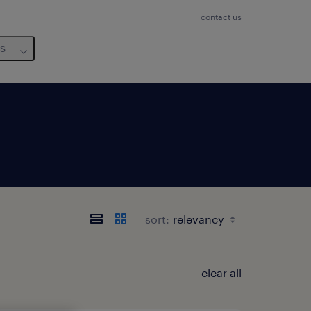
contact us
us
sort:
clear all