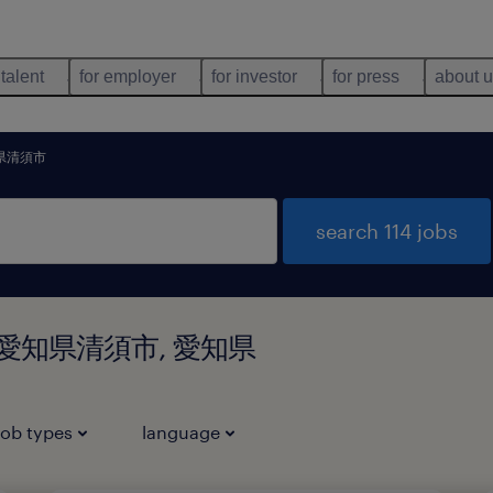
 talent
for employer
for investor
for press
about 
県清須市
search 114 jobs
nd in 愛知県清須市, 愛知県
job types
language