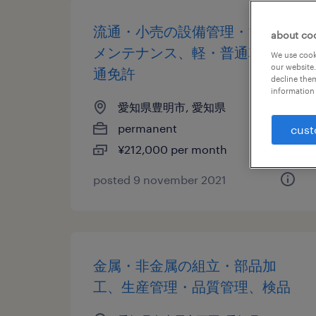
流通・小売の設備管理・マシン
about co
メンテナンス、軽・普通車、普
We use cooki
our website.
通免許
decline them
information 
愛知県豊明市, 愛知県
permanent
cust
¥212,000 per month
posted 9 november 2021
金属・非金属の組立・部品加
工、生産管理・品質管理、検品