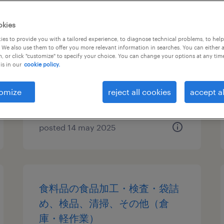
【愛知：名古屋市】電気設備の
okies
保守管理
es to provide you with a tailored experience, to diagnose technical problems, to hel
 We also use them to offer you more relevant information in searches. You can either 
, or click "customize" to specify your choice. You can change your options at any tim
愛知, 愛知県
is in our
cookie policy.
permanent
¥3,240,000 - ¥4,000,000 per
omize
reject all cookies
accept al
year, 年収324 ～ 400万円
posted 14 may 2025
食料品の食品加工・検査・袋詰
め、検品、清掃、その他（倉
庫・軽作業）