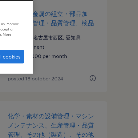
金属・非金属の組立・部品加
工、生産管理・品質管理、検品
p us improve
accept or
e. More
愛知県名古屋市西区, 愛知県
permanent
¥220,000 per month
l cookies
posted 18 october 2024
化学・素材の設備管理・マシン
メンテナンス、生産管理・品質
管理、その他（製造）、その他