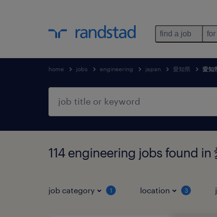
find a job
for
home
jobs
engineering
japan
愛知県
愛知
114 engineering jobs fou
job category
location
1
3