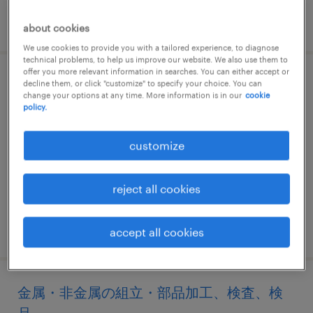
posted 25 november 2024
about cookies
We use cookies to provide you with a tailored experience, to diagnose
technical problems, to help us improve our website. We also use them to
offer you more relevant information in searches. You can either accept or
建設・設備の組立・部品加工
decline them, or click "customize" to specify your choice. You can
change your options at any time. More information is in our
cookie
policy.
茨城県桜川市, 茨城県
temp to perm
customize
¥1350.00 per hour
reject all cookies
posted 30 april 2026
accept all cookies
金属・非金属の組立・部品加工、検査、検