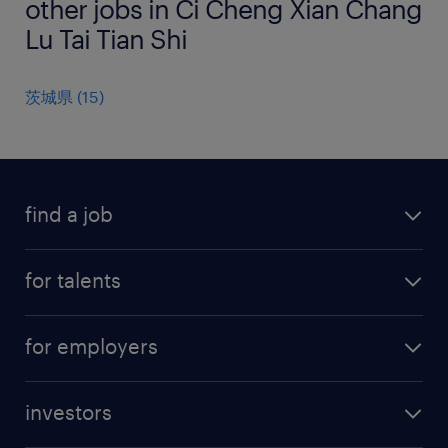
other jobs in Ci Cheng Xian Chang
Lu Tai Tian Shi
茨城県
(
15
)
find a job
all jobs
for talents
career advice
operational career
careers at Randstad
for employers
professional career
staffing solutions
digital career
investors
inhouse solutions
contact us