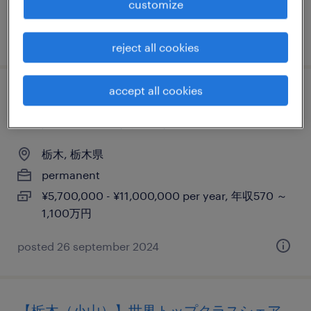
800万円
customize
posted 5 september 2024
reject all cookies
accept all cookies
【栃木】東証プライム上場メーカー / 生産技
術（設備改善/投資担当）
栃木, 栃木県
permanent
¥5,700,000 - ¥11,000,000 per year, 年収570 ～
1,100万円
posted 26 september 2024
【栃木（小山）】世界トップクラスシェア