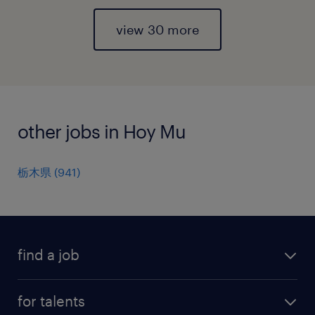
view 30 more
other jobs in Hoy Mu
栃木県
(
941
)
find a job
all jobs
for talents
career advice