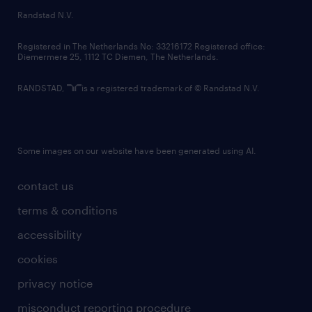
country websites
Randstad N.V.
contact us
Registered in The Netherlands No: 33216172 Registered office:
Diemermere 25, 1112 TC Diemen, The Netherlands.
RANDSTAD,
is a registered trademark of © Randstad N.V.
Some images on our website have been generated using AI.
contact us
terms & conditions
accessibility
cookies
privacy notice
misconduct reporting procedure