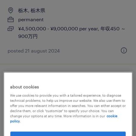
栃木, 栃木県
permanent
¥4,500,000 - ¥9,000,000 per year, 年収450 ～
900万円
posted 21 august 2024
【栃木（小山）】世界トップクラスシェア
の精密機械メーカー / 生産管理 ※未経験歓
about cookies
迎
We use cookies to provide you with a tailored experience, to diagnose
technical problems, to help us improve our website. We also use them to
offer you more relevant information in searches. You can either accept or
栃木, 栃木県
decline them, or click "customize" to specify your choice. You can
change your options at any time. More information is in our
cookie
permanent
policy.
¥5,000,000 - ¥8,000,000 per year, 年収500 ～