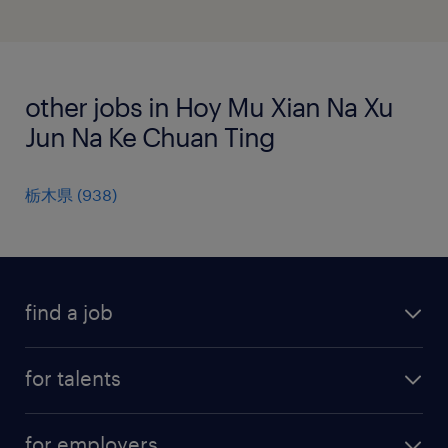
other jobs in Hoy Mu Xian Na Xu
Jun Na Ke Chuan Ting
栃木県
(
938
)
find a job
all jobs
for talents
career advice
operational career
careers at Randstad
for employers