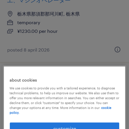
工、マシンオペレーター
栃木県那須郡那珂川町, 栃木県
temporary
¥1230.00 per hour
posted 8 april 2026
化学・素材の検査、仕分け・ピッキング・
about cookies
梱包、検品
We use cookies to provide you with a tailored experience, to diagnose
technical problems, to help us improve our website. We also use them to
栃木県那須郡那珂川町, 栃木県
offer you more relevant information in searches. You can either accept or
decline them, or click "customize" to specify your choice. You can
temporary
change your options at any time. More information is in our
cookie
policy.
¥1230.00 per hour
customize