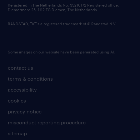
contact us
Registered in The Netherlands No: 33216172 Registered office:
Diemermere 25, 1112 TC Diemen, The Netherlands.
RANDSTAD,
is a registered trademark of © Randstad N.V.
Some images on our website have been generated using AI.
contact us
terms & conditions
accessibility
cookies
privacy notice
misconduct reporting procedure
sitemap