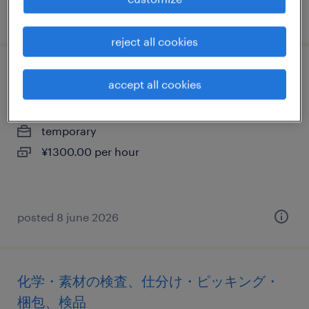
posted 13 april 2026
reject all cookies
自動車・輸送機器の組立・部品加工
accept all cookies
栃木県那須郡那珂川町, 栃木県
temporary
¥1300.00 per hour
posted 8 june 2026
化学・素材の検査、仕分け・ピッキング・
梱包、検品