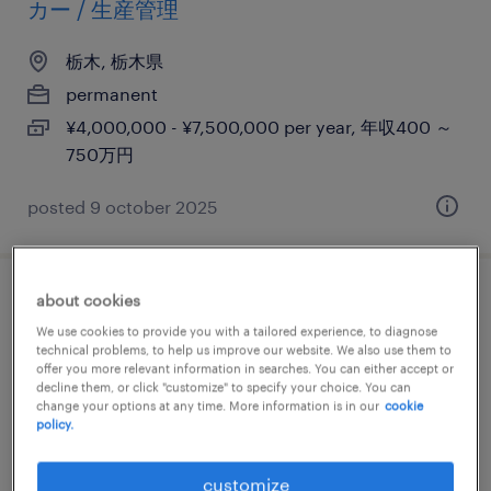
カー / 生産管理
栃木, 栃木県
permanent
¥4,000,000 - ¥7,500,000 per year, 年収400 ～
750万円
posted 9 october 2025
about cookies
金属・非金属の組立・部品加工
We use cookies to provide you with a tailored experience, to diagnose
technical problems, to help us improve our website. We also use them to
栃木県栃木市, 栃木県
offer you more relevant information in searches. You can either accept or
decline them, or click "customize" to specify your choice. You can
temporary
change your options at any time. More information is in our
cookie
¥1300.00 per hour
policy.
customize