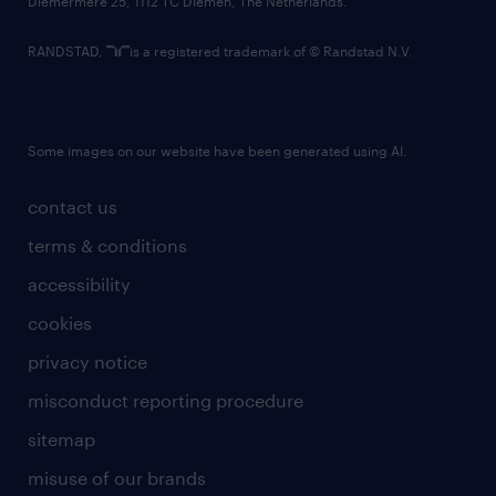
Diemermere 25, 1112 TC Diemen, The Netherlands.
RANDSTAD,
is a registered trademark of © Randstad N.V.
Some images on our website have been generated using AI.
contact us
terms & conditions
accessibility
cookies
privacy notice
misconduct reporting procedure
sitemap
misuse of our brands