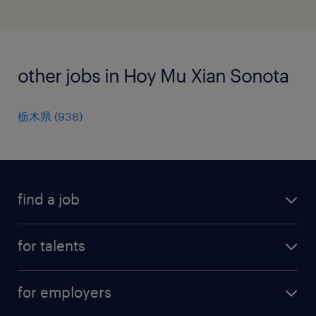
other jobs in Hoy Mu Xian Sonota
栃木県
(
938
)
find a job
all jobs
for talents
career advice
operational career
careers at Randstad
for employers
professional career