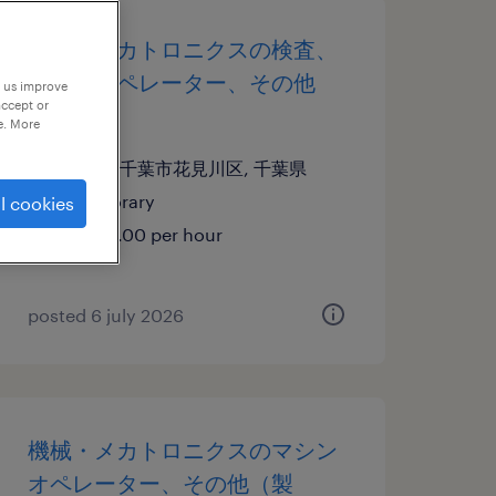
機械・メカトロニクスの検査、
マシンオペレーター、その他
p us improve
accept or
（製造）
e. More
千葉県千葉市花見川区, 千葉県
temporary
l cookies
¥1450.00 per hour
posted 6 july 2026
機械・メカトロニクスのマシン
オペレーター、その他（製