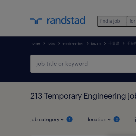
find a job
for
home
jobs
engineering
japan
千葉県
千葉
213 Temporary Engineeri
job category
location
1
3