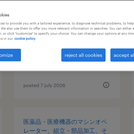
機械・メカトロニクスのマシン
okies
オペレーター、検査、仕分け・
es to provide you with a tailored experience, to diagnose technical problems, to hel
 We also use them to offer you more relevant information in searches. You can either 
ピッキング・梱包、検品
, or click "customize" to specify your choice. You can change your options at any tim
is in our
cookie policy.
千葉県千葉市花見川区, 千葉県
temporary
omize
reject all cookies
accept al
¥1450.00 per hour
posted 7 july 2026
医薬品・医療機器のマシンオペ
レーター、組立・部品加工、そ