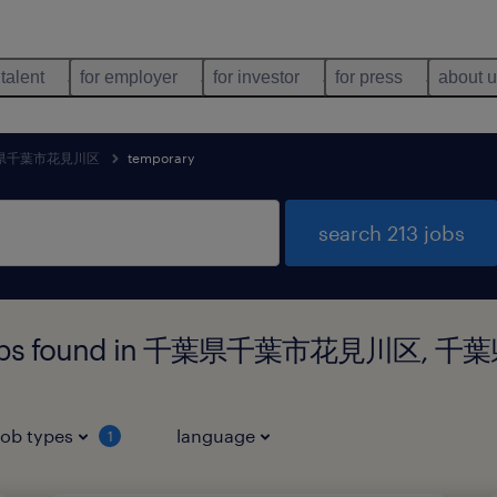
 talent
for employer
for investor
for press
about 
県千葉市花見川区
temporary
search 213 jobs
ng jobs found in 千葉県千葉市花見川区, 千
job types
language
1