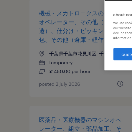
機械・メカトロニクスのマシン
about co
オペレーター、その他（製
We use cooki
our website.
造）、仕分け・ピッキング・梱
decline them
包、その他（倉庫・軽作業）
information 
千葉県千葉市花見川区, 千葉県
cust
temporary
¥1450.00 per hour
posted 2 july 2026
医薬品・医療機器のマシンオペ
レーター、組立・部品加工、そ