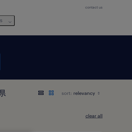
contact us
us
葉県
sort:
clear all