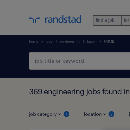
find a job
for
home
jobs
engineering
japan
群馬県
369 engineering jobs found
job category
location
1
2