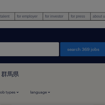
 talent
for employer
for investor
for press
about 
search 369 jobs
 in 群馬県
job types
language