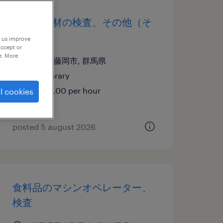
化学・素材の検査、その他（そ
の他）
p us improve
accept or
e. More
群馬県藤岡市, 群馬県
temporary
¥1400.00 per hour
l cookies
posted 5 august 2026
食料品のマシンオペレーター、
検査