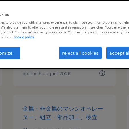
その他メーカーの食品加工・検
okies
査・袋詰め、仕分け・ピッキン
es to provide you with a tailored experience, to diagnose technical problems, to hel
 We also use them to offer you more relevant information in searches. You can either 
グ・梱包
, or click "customize" to specify your choice. You can change your options at any tim
is in our
cookie policy.
群馬県高崎市, 群馬県
temporary
omize
reject all cookies
accept al
¥1300.00 per hour
posted 5 august 2026
金属・非金属のマシンオペレー
ター、組立・部品加工、検査