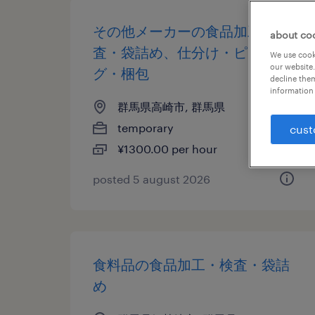
その他メーカーの食品加工・検
about co
査・袋詰め、仕分け・ピッキン
We use cooki
our website.
グ・梱包
decline them
information 
群馬県高崎市, 群馬県
temporary
cust
¥1300.00 per hour
posted 5 august 2026
食料品の食品加工・検査・袋詰
め