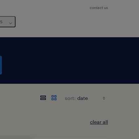
contact us
us
sort:
clear all