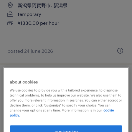
新潟県阿賀野市, 新潟県
temporary
¥1330.00 per hour
posted 24 june 2026
金属・非金属のマシンオペレーター、組
about cookies
立・部品加工、検品
We use cookies to provide you with a tailored experience, to diagnose
technical problems, to help us improve our website. We also use them to
新潟県阿賀野市, 新潟県
offer you more relevant information in searches. You can either accept or
decline them, or click "customize" to specify your choice. You can
temp to perm
change your options at any time. More information is in our
cookie
policy.
¥1300.00 per hour
customize