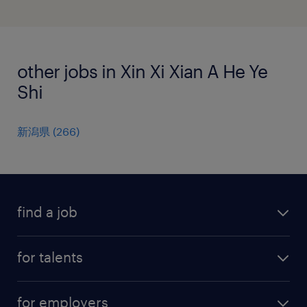
other jobs in Xin Xi Xian A He Ye
Shi
新潟県
(
266
)
find a job
all jobs
for talents
career advice
operational career
careers at Randstad
for employers