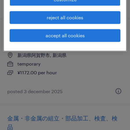
posted 12 may 2026
reject all cookies
金属・非金属のマシンオペレーター、組
accept all cookies
立・部品加工、検品
新潟県阿賀野市, 新潟県
temporary
¥1172.00 per hour
posted 3 december 2025
金属・非金属の組立・部品加工、検査、検
品