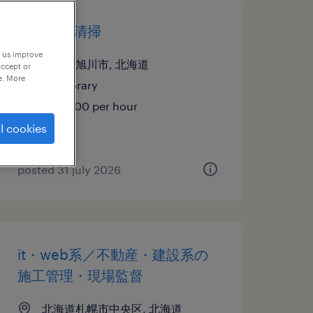
その他の清掃
p us improve
北海道旭川市, 北海道
accept or
e. More
temporary
¥1189.00 per hour
l cookies
posted 31 july 2026
it・web系／不動産・建設系の
施工管理・現場監督
北海道札幌市中央区, 北海道