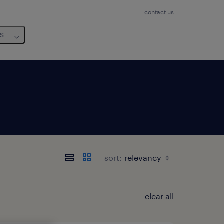
contact us
us
sort:
clear all