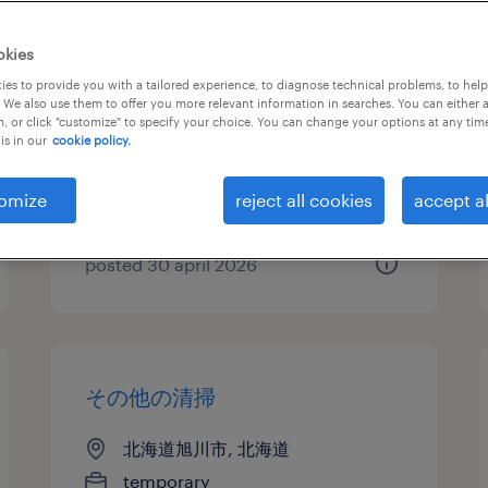
その他の清掃
okies
es to provide you with a tailored experience, to diagnose technical problems, to hel
北海道旭川市, 北海道
 We also use them to offer you more relevant information in searches. You can either 
, or click "customize" to specify your choice. You can change your options at any tim
temporary
is in our
cookie policy.
¥1189.00 per hour
omize
reject all cookies
accept al
posted 30 april 2026
その他の清掃
北海道旭川市, 北海道
temporary