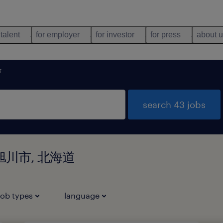
 talent
for employer
for investor
for press
about 
市
search 43 jobs
北海道旭川市, 北海道
job types
language