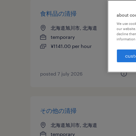
食料品の清掃
about co
We use cooki
北海道旭川市, 北海道
our website.
decline them
temporary
information 
¥1141.00 per hour
cust
posted 7 july 2026
その他の清掃
北海道旭川市, 北海道
temporary