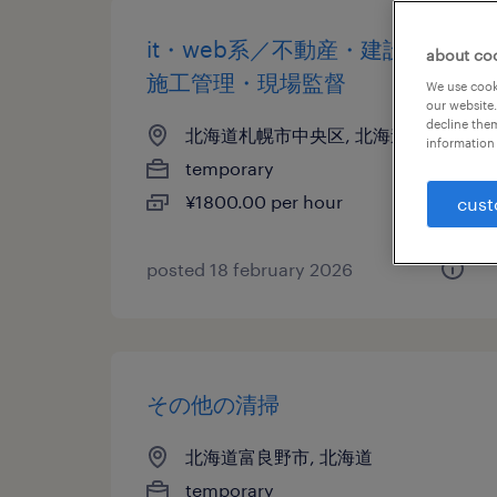
it・web系／不動産・建設系の
about co
施工管理・現場監督
We use cooki
our website.
decline them
北海道札幌市中央区, 北海道
information 
temporary
¥1800.00 per hour
cust
posted 18 february 2026
その他の清掃
北海道富良野市, 北海道
temporary