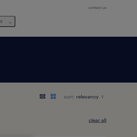
contact us
us
sort:
clear all