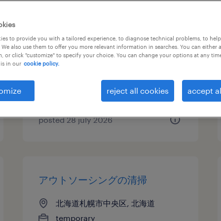
自動車・輸送機器の清掃
okies
es to provide you with a tailored experience, to diagnose technical problems, to hel
北海道千歳市, 北海道
 We also use them to offer you more relevant information in searches. You can either 
, or click "customize" to specify your choice. You can change your options at any tim
temporary
is in our
cookie policy.
¥1190.00 per hour
omize
reject all cookies
accept al
posted 28 july 2026
アウトソーシングの清掃
北海道札幌市中央区, 北海道
temporary