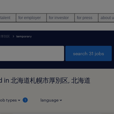
 talent
for employer
for investor
for press
about 
市厚別区
temporary
search 31 jobs
 found in 北海道札幌市厚別区, 北海道
job types
language
1