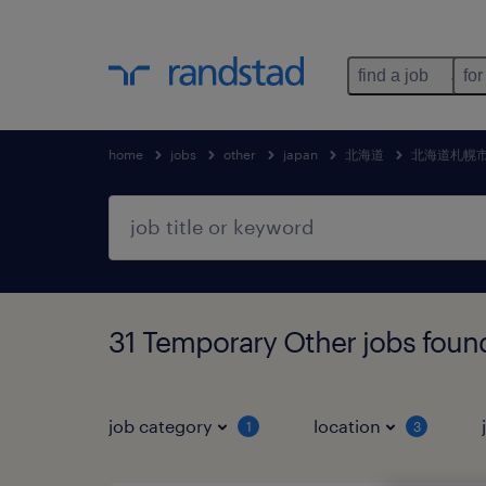
find a job
for
home
jobs
other
japan
北海道
北海道札幌
31 Temporary Other jobs
job category
location
1
3