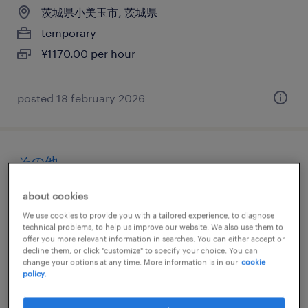
茨城県小美玉市, 茨城県
temporary
¥1170.00 per hour
posted 18 february 2026
その他
茨城県東茨城郡茨城町, 茨城県
about cookies
temporary
We use cookies to provide you with a tailored experience, to diagnose
technical problems, to help us improve our website. We also use them to
¥1166.00 per hour
offer you more relevant information in searches. You can either accept or
decline them, or click "customize" to specify your choice. You can
change your options at any time. More information is in our
cookie
policy.
posted 14 july 2026