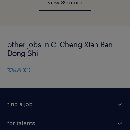
view 30 more
other jobs in Ci Cheng Xian Ban
Dong Shi
茨城県
(
81
)
find a job
all jobs
for talents
career advice