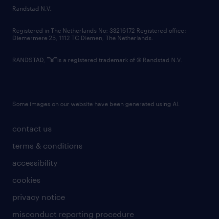
country websites
Randstad N.V.
contact us
Registered in The Netherlands No: 33216172 Registered office:
Diemermere 25, 1112 TC Diemen, The Netherlands.
RANDSTAD,
is a registered trademark of © Randstad N.V.
Some images on our website have been generated using AI.
contact us
terms & conditions
accessibility
cookies
privacy notice
misconduct reporting procedure