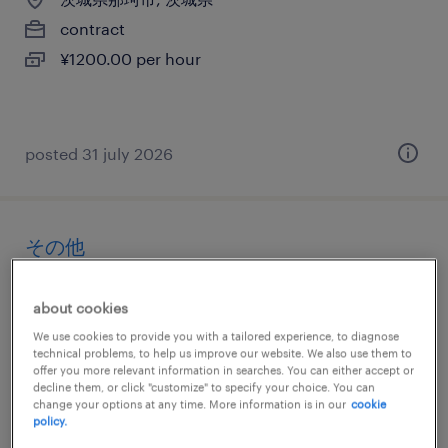
contract
¥1200.00 per hour
posted 31 july 2026
その他
茨城県水戸市, 茨城県
about cookies
contract
We use cookies to provide you with a tailored experience, to diagnose
¥1100.00 per hour
technical problems, to help us improve our website. We also use them to
offer you more relevant information in searches. You can either accept or
decline them, or click "customize" to specify your choice. You can
change your options at any time. More information is in our
cookie
policy.