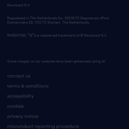
country websites
Randstad N.V.
contact us
Registered in The Netherlands No: 33216172 Registered office:
Diemermere 25, 1112 TC Diemen, The Netherlands.
RANDSTAD,
is a registered trademark of © Randstad N.V.
Some images on our website have been generated using AI.
contact us
terms & conditions
accessibility
cookies
privacy notice
misconduct reporting procedure