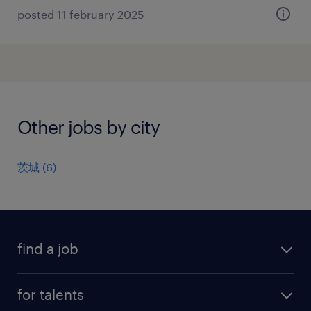
posted 11 february 2025
Other jobs by city
茨城
(
6
)
find a job
all jobs
for talents
career advice