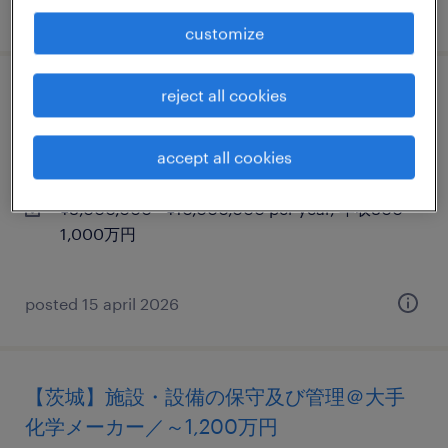
posted 22 july 2026
customize
reject all cookies
皮ふ領域mr＠バイオ系医薬品企業
茨城,大阪ほか, 茨城県
accept all cookies
permanent
¥8,000,000 - ¥10,000,000 per year, 年収800 ～
1,000万円
posted 15 april 2026
【茨城】施設・設備の保守及び管理＠大手
化学メーカー／～1,200万円