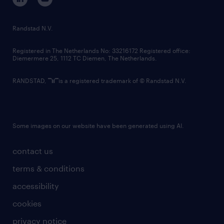
randstad innovation fund
country websites
Randstad N.V.
contact us
Registered in The Netherlands No: 33216172 Registered office:
Diemermere 25, 1112 TC Diemen, The Netherlands.
RANDSTAD,
is a registered trademark of © Randstad N.V.
Some images on our website have been generated using AI.
contact us
terms & conditions
accessibility
cookies
privacy notice