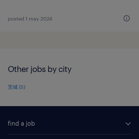
posted 1 may 2024
Other jobs by city
茨城
(
5
)
find a job
all jobs