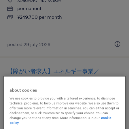
permanent
¥249,700 per month
posted 29 july 2026
【障がい者求人】エネルギー事業／
buyer（調達担当）（正社員）（茨城県）
about cookies
茨城, 茨城県
We use cookies to provide you with a tailored experience, to diagnose
permanent
technical problems, to help us improve our website. We also use them to
offer you more relevant information in searches. You can either accept or
¥4,000,000 - ¥6,000,000 per year, 年収400 ～
decline them, or click "customize" to specify your choice. You can
600万円
change your options at any time. More information is in our
cookie
policy.