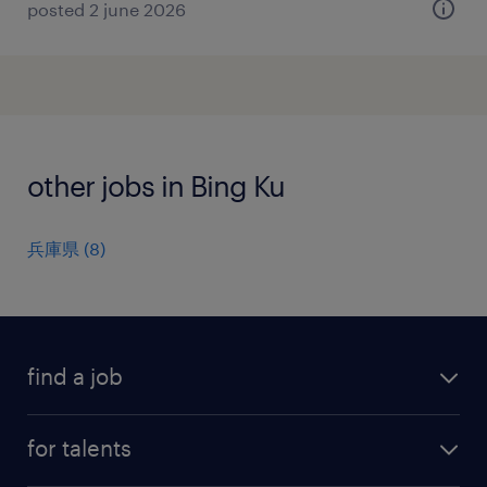
posted 2 june 2026
other jobs in Bing Ku
兵庫県
(
8
)
find a job
all jobs
for talents
career advice