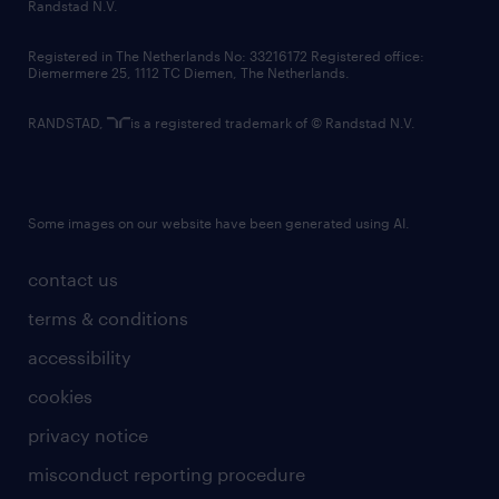
country websites
Randstad N.V.
contact us
Registered in The Netherlands No: 33216172 Registered office:
Diemermere 25, 1112 TC Diemen, The Netherlands.
RANDSTAD,
is a registered trademark of © Randstad N.V.
Some images on our website have been generated using AI.
contact us
terms & conditions
accessibility
cookies
privacy notice
misconduct reporting procedure