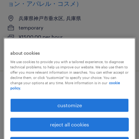
ョン・アパレル・コスメ）
兵庫県神戸市垂水区, 兵庫県
temporary
¥1500.00 per hour
about cookies
posted 11 november 2025
We use cookies to provide you with a tailored experience, to diagnose
technical problems, to help us improve our website. We also use them to
offer you more relevant information in searches. You can either accept or
decline them, or click "customize" to specify your choice. You can
change your options at any time. More information is in our
cookie
ファッション・コスメ系の販売（ファッシ
policy.
ョン・アパレル・コスメ）
customize
兵庫県神戸市北区, 兵庫県
temporary
reject all cookies
¥1450.00 per hour