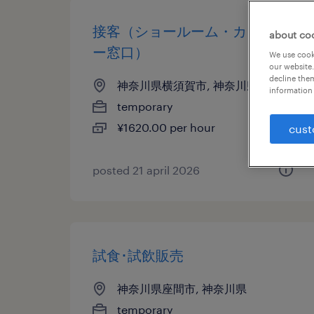
接客（ショールーム・カウンタ
about co
ー窓口）
We use cooki
our website.
decline them
神奈川県横須賀市, 神奈川県
information 
temporary
¥1620.00 per hour
cust
posted 21 april 2026
試食･試飲販売
神奈川県座間市, 神奈川県
temporary