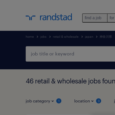
find a job
for
home
jobs
retail & wholesale
japan
神奈川県
46 retail & wholesale jo
job category
location
1
3