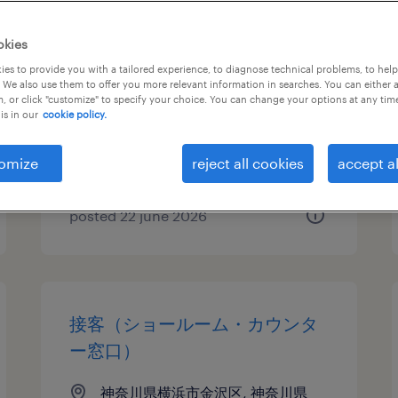
試食･試飲販売
okies
es to provide you with a tailored experience, to diagnose technical problems, to hel
神奈川県川崎市川崎区, 神奈川県
 We also use them to offer you more relevant information in searches. You can either 
, or click "customize" to specify your choice. You can change your options at any tim
temporary
is in our
cookie policy.
¥1413.00 per hour
omize
reject all cookies
accept al
posted 22 june 2026
接客（ショールーム・カウンタ
ー窓口）
神奈川県横浜市金沢区, 神奈川県