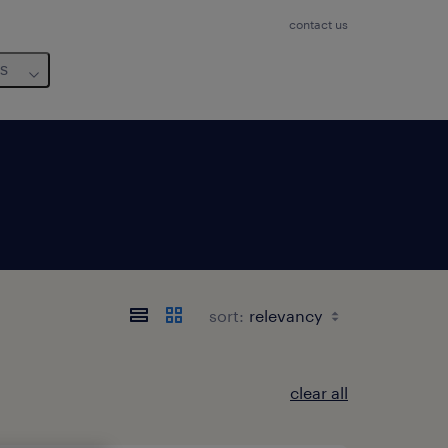
contact us
us
sort:
clear all