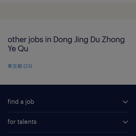
other jobs in Dong Jing Du Zhong
Ye Qu
東京都
(
23
)
find a job
all jobs
for talents
career advice
operational career