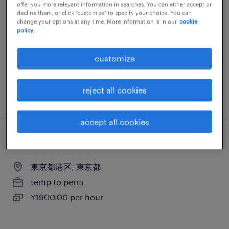
offer you more relevant information in searches. You can either accept or
コールセンター
decline them, or click "customize" to specify your choice. You can
change your options at any time. More information is in our
cookie
東京都新宿区, 東京都
policy.
temp to perm
customize
¥1700.00 per hour
reject all cookies
posted 5 december 2025
accept all cookies
その他営業・サービス
東京都港区, 東京都
temp to perm
¥1900.00 per hour