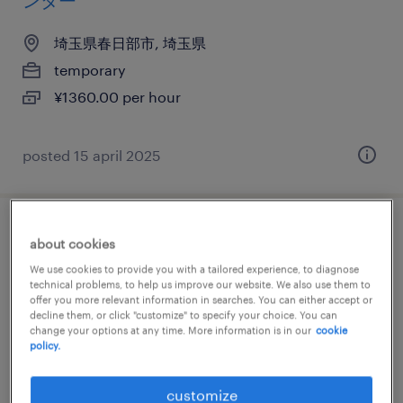
ンター
埼玉県春日部市, 埼玉県
temporary
¥1360.00 per hour
posted 15 april 2025
テレオペ・テレマーケティング・コールセ
about cookies
ンター
We use cookies to provide you with a tailored experience, to diagnose
technical problems, to help us improve our website. We also use them to
offer you more relevant information in searches. You can either accept or
埼玉県さいたま市浦和区, 埼玉県
decline them, or click "customize" to specify your choice. You can
change your options at any time. More information is in our
cookie
temporary
policy.
¥1600.00 per hour
customize