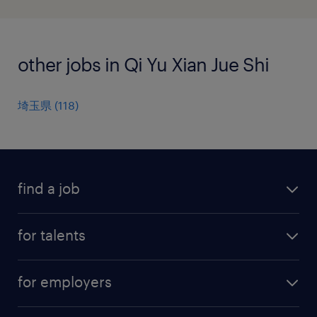
other jobs in Qi Yu Xian Jue Shi
埼玉県
(
118
)
find a job
all jobs
for talents
career advice
operational career
careers at Randstad
for employers
professional career
staffing solutions