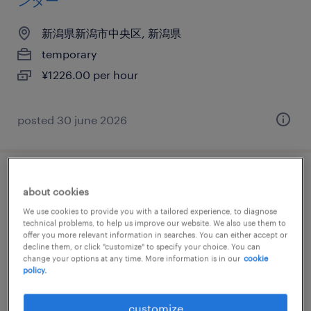
ンター
新潟県新潟市中央区, 新潟県
temporary
¥1226.00 per hour
posted 30 june 2026
テレオペ・テレマーケティング・コールセ
about cookies
ンター
We use cookies to provide you with a tailored experience, to diagnose
technical problems, to help us improve our website. We also use them to
offer you more relevant information in searches. You can either accept or
新潟県新潟市中央区, 新潟県
decline them, or click "customize" to specify your choice. You can
temporary
change your options at any time. More information is in our
cookie
policy.
¥1226.00 per hour
customize