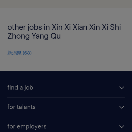
other jobs in Xin Xi Xian Xin Xi Shi
Zhong Yang Qu
新潟県
(
68
)
find a job
all jobs
for talents
career advice
operational career
careers at Randstad
for employers
professional career