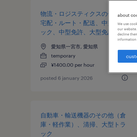
物流・ロジスティクスの個配・
about co
宅配・ルート・配送、中型トラ
We use cooki
our website.
ック、中型免許、大型免許
decline them
information 
愛知県一宮市, 愛知県
temporary
cust
¥1400.00 per hour
posted 6 january 2026
自動車・輸送機器のその他（倉
庫・軽作業）、清掃、大型トラ
ック