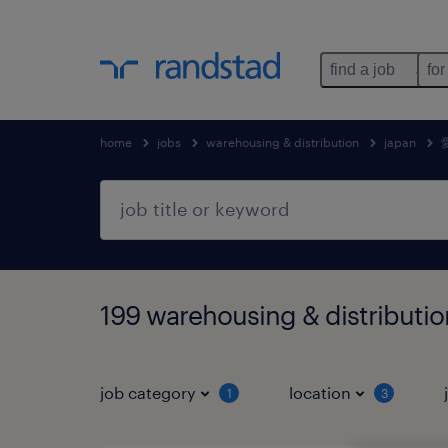
find a job
for
home
jobs
warehousing & distribution
japan
199 warehousing & distrib
job category
location
1
3