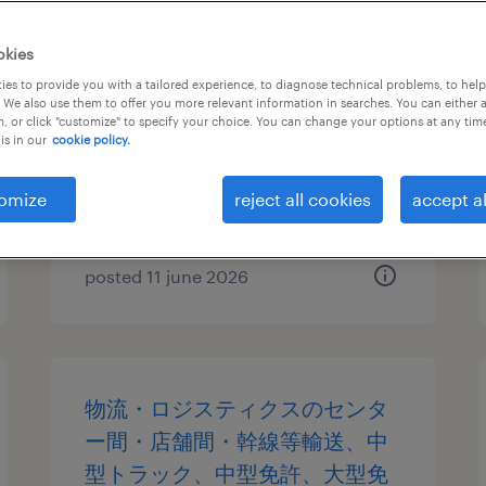
アパレル・日用雑貨の個配・宅
okies
配・ルート・配送、小型トラッ
es to provide you with a tailored experience, to diagnose technical problems, to hel
 We also use them to offer you more relevant information in searches. You can either 
ク、準中型免許、中型免許
, or click "customize" to specify your choice. You can change your options at any tim
is in our
cookie policy.
愛知県一宮市, 愛知県
temporary
omize
reject all cookies
accept al
¥1680.00 per hour
posted 11 june 2026
物流・ロジスティクスのセンタ
ー間・店舗間・幹線等輸送、中
型トラック、中型免許、大型免