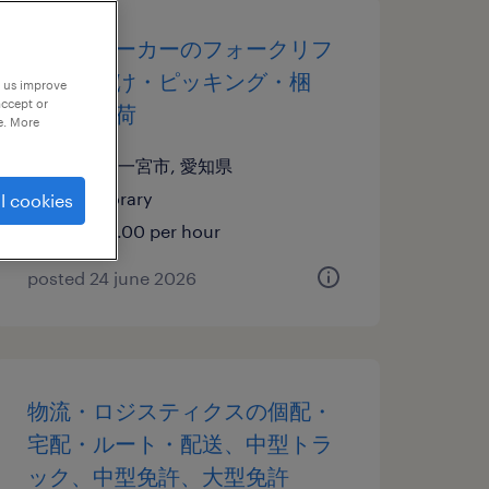
その他メーカーのフォークリフ
ト、仕分け・ピッキング・梱
p us improve
accept or
包、入出荷
e. More
愛知県一宮市, 愛知県
temporary
l cookies
¥1400.00 per hour
posted 24 june 2026
物流・ロジスティクスの個配・
宅配・ルート・配送、中型トラ
ック、中型免許、大型免許