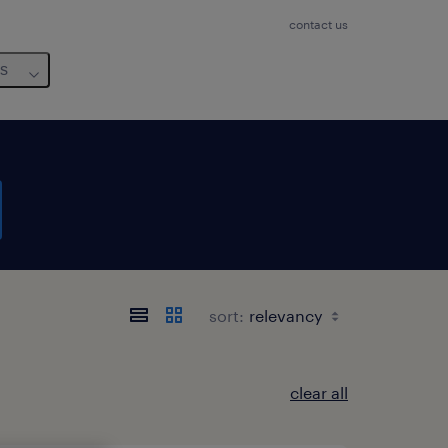
contact us
us
sort:
clear all