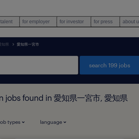
 talent
for employer
for investor
for press
about 
愛知県
愛知県一宮市
search 199 jobs
ution jobs found in 愛知県一宮市, 愛知県
job types
language