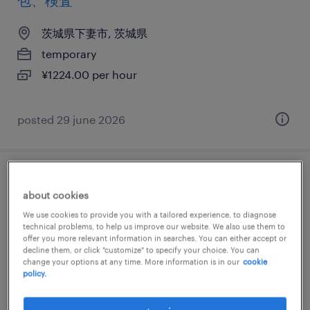
包、検査
茨城県下妻市, 茨城県
temporary
¥1224.00 per hour
posted 29 june 2026
医薬品・医療機器の仕分け・ピッキング・
about cookies
梱包、その他（製造）、検品、その他（倉
We use cookies to provide you with a tailored experience, to diagnose
庫・軽作業）
technical problems, to help us improve our website. We also use them to
offer you more relevant information in searches. You can either accept or
decline them, or click "customize" to specify your choice. You can
茨城県下妻市, 茨城県
change your options at any time. More information is in our
cookie
policy.
temporary
¥1600.00 per hour