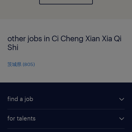
other jobs in Ci Cheng Xian Xia Qi
Shi
茨城県
(
805
)
find a job
all jobs
for talents
career advice