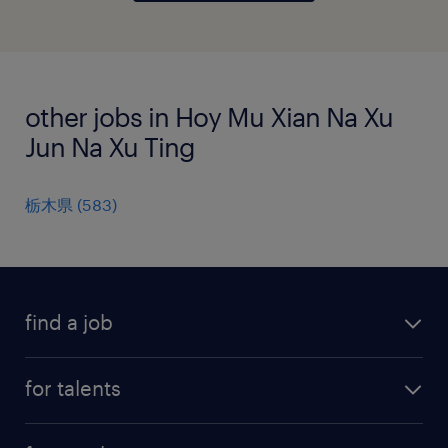
other jobs in Hoy Mu Xian Na Xu
Jun Na Xu Ting
栃木県
(
583
)
find a job
all jobs
for talents
career advice
operational career
careers at Randstad