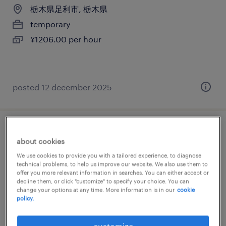
栃木県足利市, 栃木県
temporary
¥1206.00 per hour
posted 12 december 2025
その他メーカーのその他（倉庫・軽作業）
about cookies
We use cookies to provide you with a tailored experience, to diagnose
栃木県大田原市, 栃木県
technical problems, to help us improve our website. We also use them to
temporary
offer you more relevant information in searches. You can either accept or
decline them, or click "customize" to specify your choice. You can
¥1183.00 per hour
change your options at any time. More information is in our
cookie
policy.
customize