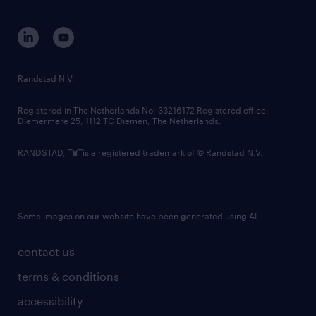
equity, diversity, inclusion and belonging
contact us
corporate governance
randstad innovation fund
country websites
Randstad N.V.
contact us
Registered in The Netherlands No: 33216172 Registered office:
Diemermere 25, 1112 TC Diemen, The Netherlands.
RANDSTAD,
is a registered trademark of © Randstad N.V.
Some images on our website have been generated using AI.
contact us
terms & conditions
accessibility