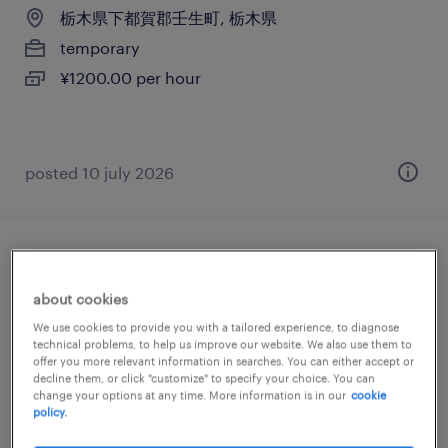
栃木県下都賀郡壬生町, 栃木県
temporary
¥1200.00 per hour
posted 10 july 2026
金属・非金属の仕分け・ピッキング・梱包
about cookies
栃木県下都賀郡壬生町, 栃木県
We use cookies to provide you with a tailored experience, to diagnose
temporary
technical problems, to help us improve our website. We also use them to
offer you more relevant information in searches. You can either accept or
¥1350.00 per hour
decline them, or click "customize" to specify your choice. You can
change your options at any time. More information is in our
cookie
policy.