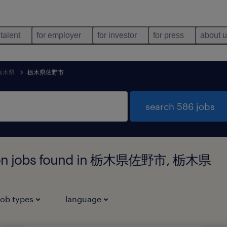
 talent
for employer
for investor
for press
about 
栃木県
栃木県佐野市
search 586 jobs
ution jobs found in 栃木県佐野市, 栃木県
job types
language