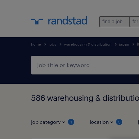
find a job
for
home
jobs
warehousing & distribution
japan
586 warehousing & distrib
job category
location
1
3