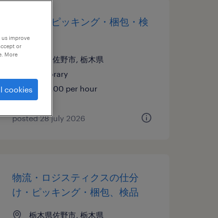
仕分け・ピッキング・梱包・検
品
p us improve
accept or
e. More
栃木県佐野市, 栃木県
temporary
¥1250.00 per hour
l cookies
posted 28 july 2026
物流・ロジスティクスの仕分
け・ピッキング・梱包、検品
栃木県佐野市, 栃木県