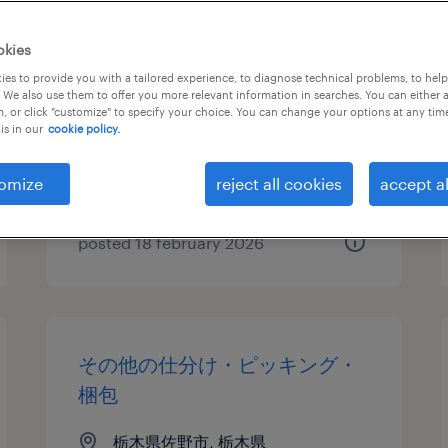
自動車・輸送機器の仕分け・ピ
okies
ッキング・梱包、検品
es to provide you with a tailored experience, to diagnose technical problems, to hel
 We also use them to offer you more relevant information in searches. You can either 
, or click "customize" to specify your choice. You can change your options at any tim
栃木県佐野市, 栃木県
is in our
cookie policy.
temporary
¥1250.00 per hour
omize
reject all cookies
accept al
posted 18 february 2026
その他の仕分け・ピッキング・
梱包
栃木県佐野市, 栃木県