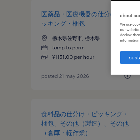
医薬品・医療機器の仕分け・ピ
about co
ッキング・梱包
We use cooki
our website.
decline them
栃木県佐野市, 栃木県
information 
temp to perm
¥1151.00 per hour
cust
posted 21 may 2026
食料品の仕分け・ピッキング・
梱包、その他（製造）、その他
（倉庫・軽作業）