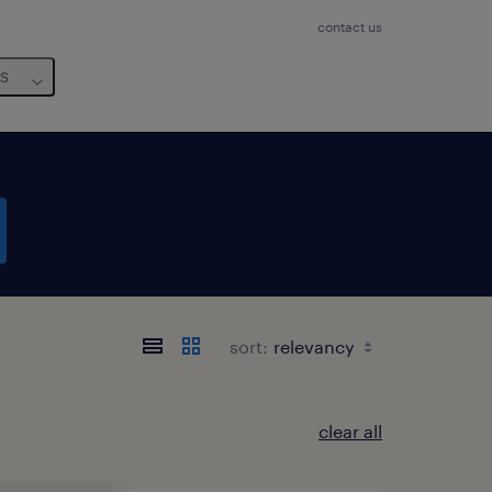
contact us
us
sort:
clear all