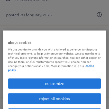
posted 20 february 2026
アパレル・日用雑貨の仕分け・ピッキン
about cookies
グ・梱包、入出荷
We use cookies to provide you with a tailored experience, to diagnose
technical problems, to help us improve our website. We also use them to
埼玉県児玉郡上里町, 埼玉県
offer you more relevant information in searches. You can either accept or
decline them, or click "customize" to specify your choice. You can
temp to perm
change your options at any time. More information is in our
cookie
¥1300.00 per hour
policy.
customize
posted 16 march 2026
reject all cookies