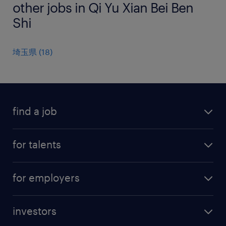
other jobs in Qi Yu Xian Bei Ben
Shi
埼玉県
(
18
)
find a job
all jobs
for talents
career advice
operational career
careers at Randstad
for employers
professional career
staffing solutions
digital career
investors
inhouse solutions
contact us