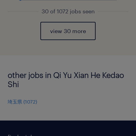
30 of 1072 jobs seen
view 30 more
other jobs in Qi Yu Xian He Kedao
Shi
埼玉県
(
1072
)