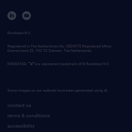
equity, diversity, inclusion and belonging
contact us
corporate governance
randstad innovation fund
country websites
Randstad N.V.
contact us
Registered in The Netherlands No: 33216172 Registered office:
Diemermere 25, 1112 TC Diemen, The Netherlands.
RANDSTAD,
is a registered trademark of © Randstad N.V.
Some images on our website have been generated using AI.
contact us
terms & conditions
accessibility