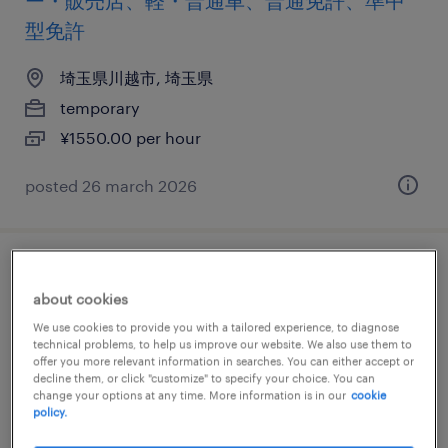
ー・販売店、軽・普通車、普通免許、準中
型免許
埼玉県川越市, 埼玉県
temporary
¥1550.00 per hour
posted 26 march 2026
自動車・輸送機器のメーカー・ディーラ
about cookies
ー・販売店、軽・普通車、普通免許、準中
We use cookies to provide you with a tailored experience, to diagnose
型免許
technical problems, to help us improve our website. We also use them to
offer you more relevant information in searches. You can either accept or
decline them, or click "customize" to specify your choice. You can
埼玉県所沢市, 埼玉県
change your options at any time. More information is in our
cookie
policy.
temporary
¥1550.00 per hour