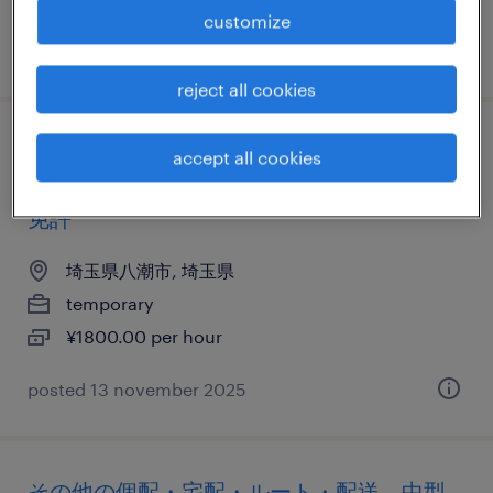
customize
posted 26 march 2026
reject all cookies
物流・ロジスティクスの個配・宅配・ルー
accept all cookies
ト・配送、中型トラック、中型免許、大型
免許
埼玉県八潮市, 埼玉県
temporary
¥1800.00 per hour
posted 13 november 2025
その他の個配・宅配・ルート・配送、中型