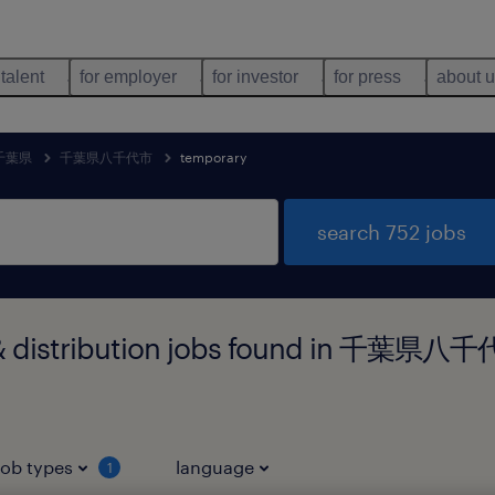
 talent
for employer
for investor
for press
about 
千葉県
千葉県八千代市
temporary
search 752 jobs
 & distribution jobs found in 千葉県
job types
language
1