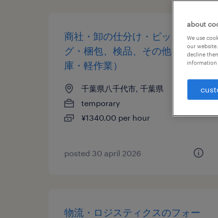
about co
商社・卸の仕分け・ピッキン
We use cooki
our website.
グ・梱包、検品、その他（倉
decline them
庫・軽作業）
information 
千葉県八千代市, 千葉県
cust
temporary
¥1340.00 per hour
posted 30 april 2026
物流・ロジスティクスのフォー