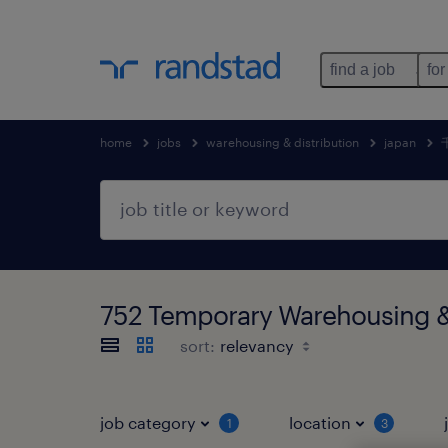
find a job
for
home
jobs
warehousing & distribution
japan
752 Temporary Warehousing
sort:
job category
location
1
3