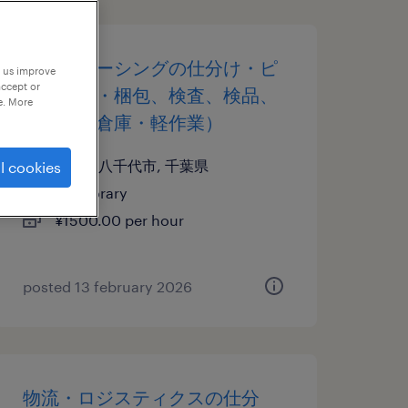
アウトソーシングの仕分け・ピ
p us improve
accept or
ッキング・梱包、検査、検品、
e. More
その他（倉庫・軽作業）
千葉県八千代市, 千葉県
l cookies
temporary
¥1500.00 per hour
posted 13 february 2026
物流・ロジスティクスの仕分