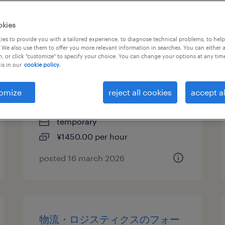
okies
物流・ロジスティクスの仕分
es to provide you with a tailored experience, to diagnose technical problems, to hel
 We also use them to offer you more relevant information in searches. You can either 
け・ピッキング・梱包、検品、
, or click "customize" to specify your choice. You can change your options at any tim
is in our
cookie policy.
入出荷、その他（倉庫・軽作
業）
omize
reject all cookies
accept al
千葉県八千代市, 千葉県
temporary
¥1450.00 per hour
posted 16 march 2026
物流・ロジスティクスのフォー