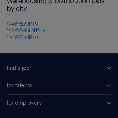
Warehousing & Distribution jobs
by city
熊本県合志市
(
6
)
熊本県熊本市北区
(
4
)
熊本県菊池郡
(
7
)
find a job
all jobs
for talents
career advice
operational career
careers at Randstad
for employers
professional career
staffing solutions
digital career