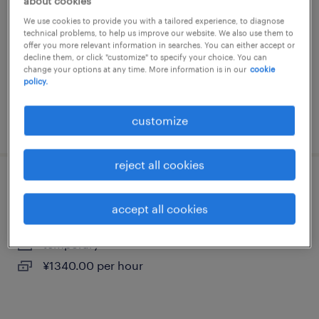
about cookies
熊本県熊本市北区, 熊本県
We use cookies to provide you with a tailored experience, to diagnose
temporary
technical problems, to help us improve our website. We also use them to
offer you more relevant information in searches. You can either accept or
¥1500.00 per hour
decline them, or click "customize" to specify your choice. You can
change your options at any time. More information is in our
cookie
policy.
customize
posted 28 july 2026
reject all cookies
食料品の個配・宅配・ルート・配送
accept all cookies
熊本県天草市, 熊本県
temporary
¥1340.00 per hour