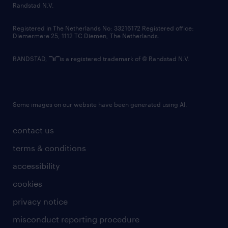
country websites
Randstad N.V.
contact us
Registered in The Netherlands No: 33216172 Registered office:
Diemermere 25, 1112 TC Diemen, The Netherlands.
RANDSTAD,
is a registered trademark of © Randstad N.V.
Some images on our website have been generated using AI.
contact us
terms & conditions
accessibility
cookies
privacy notice
misconduct reporting procedure