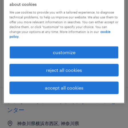
about cookies
【障がい者求人】金融業・損害保険会社／
We use cookies to provide you with a tailored experience, to diagnose
損害サポート専任職（契約社員）（神奈川
technical problems, to help us improve our website. We also use them to
県）
offer you more relevant information in searches. You can either accept or
decline them, or click "customize" to specify your choice. You can
change your options at any time. More information is in our
cookie
神奈川, 神奈川県
policy.
contract
customize
¥4,860,000 - ¥5,150,000 per year, 年収486 ～
515万円
reject all cookies
posted 28 october 2025
accept all cookies
テレオペ・テレマーケティング・コールセ
ンター
神奈川県横浜市西区, 神奈川県