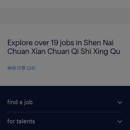
Explore over 19 jobs in Shen Nai
Chuan Xian Chuan Qi Shi Xing Qu
神奈川県
(
24
)
find a job
all jobs
for talents
career advice