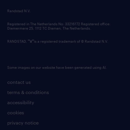
country websites
Randstad N.V.
contact us
Registered in The Netherlands No: 33216172 Registered office:
Diemermere 25, 1112 TC Diemen, The Netherlands.
RANDSTAD,
is a registered trademark of © Randstad N.V.
Some images on our website have been generated using AI.
contact us
terms & conditions
accessibility
cookies
privacy notice