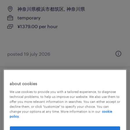
神奈川県横浜市都筑区, 神奈川県
temporary
¥1379.00 per hour
posted 19 july 2026
機械・メカトロニクスの検査、組立・部品
about cookies
加工、その他（製造）、検品
We use cookies to provide you with a tailored experience, to diagnose
technical problems, to help us improve our website. We also use them to
offer you more relevant information in searches. You can either accept or
神奈川県横浜市都筑区, 神奈川県
decline them, or click "customize" to specify your choice. You can
temporary
change your options at any time. More information is in our
cookie
policy.
¥1500.00 per hour