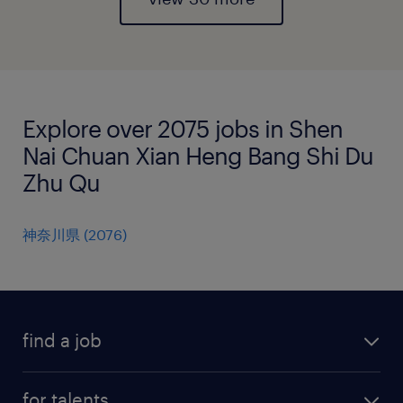
Explore over 2075 jobs in Shen
Nai Chuan Xian Heng Bang Shi Du
Zhu Qu
神奈川県
(
2076
)
find a job
all jobs
for talents