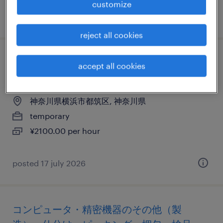
customize
posted 17 july 2026
reject all cookies
it・web系／メーカー系／流通・サービス系
accept all cookies
のヘルプデスク・ユーザーサポート
神奈川県横浜市都筑区, 神奈川県
temporary
¥2100.00 per hour
posted 17 july 2026
コンピュータ・精密機器のその他（製