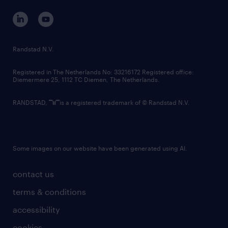
contact us
corporate governance
randstad innovation fund
country websites
Randstad N.V.
contact us
Registered in The Netherlands No: 33216172 Registered office:
Diemermere 25, 1112 TC Diemen, The Netherlands.
RANDSTAD,
is a registered trademark of © Randstad N.V.
Some images on our website have been generated using AI.
contact us
terms & conditions
accessibility
cookies