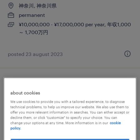
神奈川, 神奈川県
permanent
¥10,000,000 - ¥17,000,000 per year, 年収1,000
～ 1,700万円
posted 23 august 2023
プロジェクトエンジニア【産業機械分野】
about cookies
神奈川, 神奈川県
We use cookies to provide you with a tailored experience, to diagnose
permanent
technical problems, to help us improve our website. We also use them to
offer you more relevant information in searches. You can either accept or
¥4,000,000 - ¥8,000,000 per year, 年収400 ～
decline them, or click "customize" to specify your choice. You can
change your options at any time. More information is in our
cookie
800万円
policy.