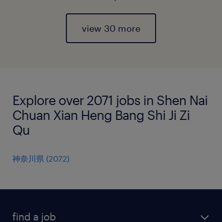
view 30 more
Explore over 2071 jobs in Shen Nai
Chuan Xian Heng Bang Shi Ji Zi
Qu
神奈川県
(
2072
)
find a job