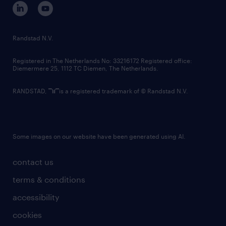
corporate governance
randstad innovation fund
country websites
Randstad N.V.
contact us
Registered in The Netherlands No: 33216172 Registered office:
Diemermere 25, 1112 TC Diemen, The Netherlands.
RANDSTAD,
is a registered trademark of © Randstad N.V.
Some images on our website have been generated using AI.
contact us
terms & conditions
accessibility
cookies