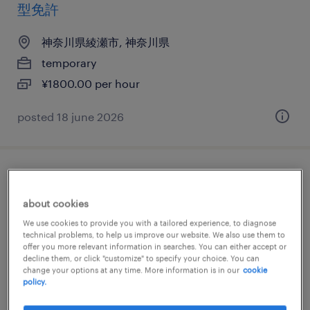
型免許
神奈川県綾瀬市, 神奈川県
temporary
¥1800.00 per hour
posted 18 june 2026
物流・ロジスティクスの組立・部品加工、
検査、マシンオペレーター、その他（製
about cookies
造）
We use cookies to provide you with a tailored experience, to diagnose
technical problems, to help us improve our website. We also use them to
offer you more relevant information in searches. You can either accept or
神奈川県綾瀬市, 神奈川県
decline them, or click "customize" to specify your choice. You can
change your options at any time. More information is in our
cookie
temporary
policy.
¥1470.00 per hour