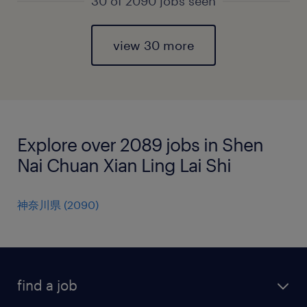
30 of 2090 jobs seen
view 30 more
Explore over 2089 jobs in Shen
Nai Chuan Xian Ling Lai Shi
神奈川県
(
2090
)
find a job