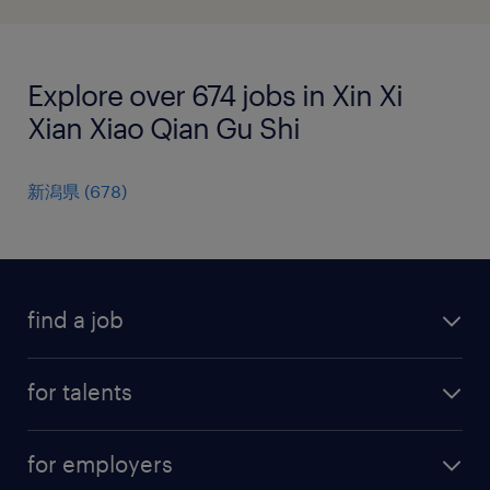
Explore over 674 jobs in Xin Xi
Xian Xiao Qian Gu Shi
新潟県
(
678
)
find a job
all jobs
for talents
career advice
operational career
careers at Randstad
for employers
professional career