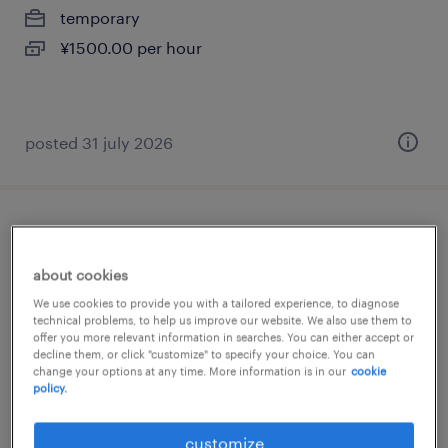
temporary
¥1500.00 per hour
posted 31 july 2026
自動車・輸送機器の仕分け・ピッキング・
梱包、検査、検品
about cookies
We use cookies to provide you with a tailored experience, to diagnose
新潟県小千谷市, 新潟県
technical problems, to help us improve our website. We also use them to
offer you more relevant information in searches. You can either accept or
temporary
decline them, or click "customize" to specify your choice. You can
¥1250.00 per hour
change your options at any time. More information is in our
cookie
policy.
posted 12 may 2026
customize