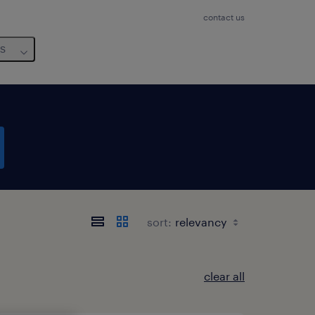
contact us
us
sort:
clear all