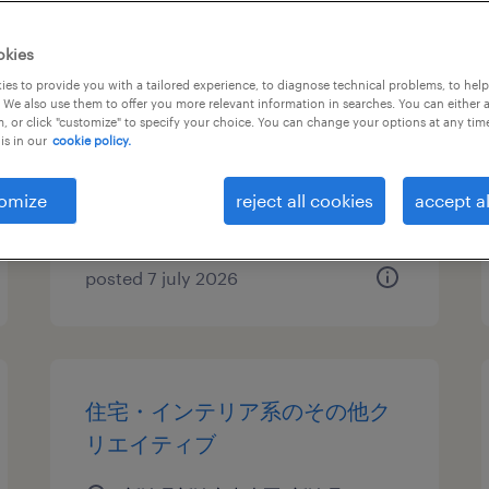
テレオペ・テレマーケティン
okies
グ・コールセンター
es to provide you with a tailored experience, to diagnose technical problems, to hel
 We also use them to offer you more relevant information in searches. You can either 
, or click "customize" to specify your choice. You can change your options at any tim
新潟県新潟市中央区, 新潟県
is in our
cookie policy.
temporary
¥1226.00 per hour
omize
reject all cookies
accept al
posted 7 july 2026
住宅・インテリア系のその他ク
リエイティブ