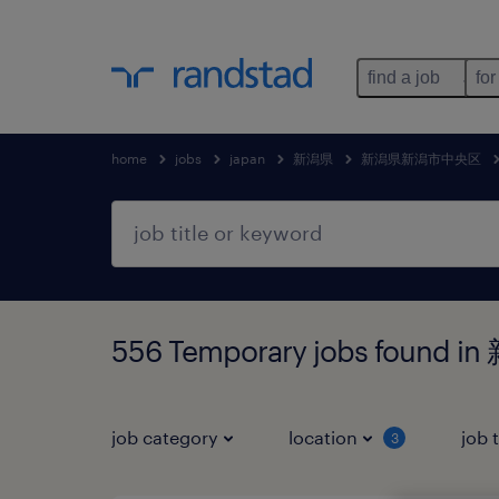
find a job
for
home
jobs
japan
新潟県
新潟県新潟市中央区
556 Temporary jobs fou
job category
location
job 
3