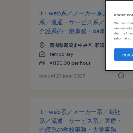
it・web系／メーカー系／商社
about co
系／流通・サービス系／医療・
We use cooki
our website.
介護系の一般事務・oa事務
decline them
information 
新潟県新潟市中央区, 新潟県
temporary
cust
¥1150.00 per hour
posted 23 june 2026
it・web系／メーカー系／商社
系／流通・サービス系／医療・
介護系の学校事務・大学事務