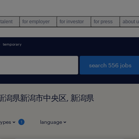
 talent
for employer
for investor
for press
about 
temporary
search 556 jobs
nd in 新潟県新潟市中央区, 新潟県
types
language
1