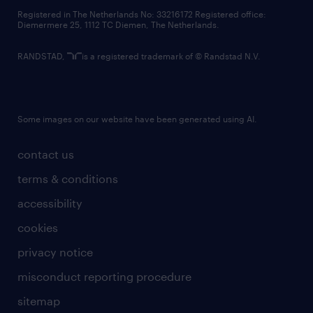
contact us
Registered in The Netherlands No: 33216172 Registered office:
Diemermere 25, 1112 TC Diemen, The Netherlands.
RANDSTAD,
is a registered trademark of © Randstad N.V.
Some images on our website have been generated using AI.
contact us
terms & conditions
accessibility
cookies
privacy notice
misconduct reporting procedure
sitemap