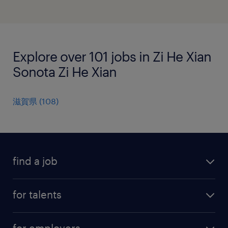
Explore over 101 jobs in Zi He Xian
Sonota Zi He Xian
滋賀県
(
108
)
find a job
all jobs
for talents
career advice
operational career
careers at Randstad