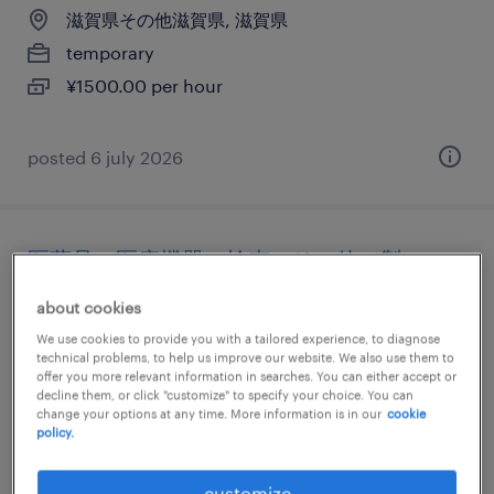
滋賀県その他滋賀県, 滋賀県
temporary
¥1500.00 per hour
posted 6 july 2026
医薬品・医療機器の検査、その他（製
造）、仕分け・ピッキング・梱包、検品
about cookies
We use cookies to provide you with a tailored experience, to diagnose
滋賀県その他滋賀県, 滋賀県
technical problems, to help us improve our website. We also use them to
temporary
offer you more relevant information in searches. You can either accept or
decline them, or click "customize" to specify your choice. You can
¥1600.00 per hour
change your options at any time. More information is in our
cookie
policy.
posted 5 august 2026
customize