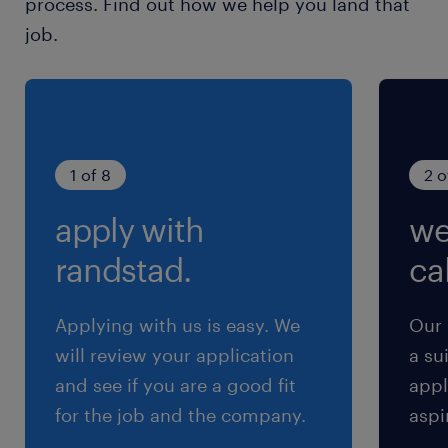
process. Find out how we help you land that
し、企業およびパートナーのクラウドおよび
job.
DevOpsソリューションを組み合わせながら、ビ
ジネス要求に適合するソリューションのアーキテ
クチャ設計と実装を支援する。・社内の各チーム
（Product Engineering、Business
Development、Consulting、Support、
1 of 8
2 o
Sales）と緊密に連携し、優れた顧客体験を提供
apply with
we
する。・顧客に信頼される上級アドバイザーとし
て、テクノロジーロードマップの策定を支援する
randstad.
cal
上で重要な役割を果たす。・サービス・プロダク
ト・事例を国内外の既存・潜在顧客向けに発信
Applying with us is easy. We
Our 
し、既存案件の拡大や新規顧客の獲得に貢献す
will review your application
a su
る。#LI-Hybrid#LI-KN
and see if you are a good fit
appl
for the job and the company.
aspi
求められる経験