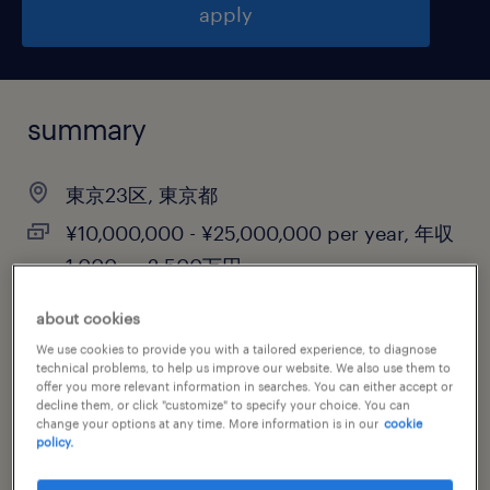
apply
summary
東京23区, 東京都
¥10,000,000 - ¥25,000,000 per year, 年収
1,000 ～ 2,500万円
permanent
about cookies
We use cookies to provide you with a tailored experience, to diagnose
technical problems, to help us improve our website. We also use them to
offer you more relevant information in searches. You can either accept or
job category
decline them, or click "customize" to specify your choice. You can
change your options at any time. More information is in our
cookie
information technology
policy.