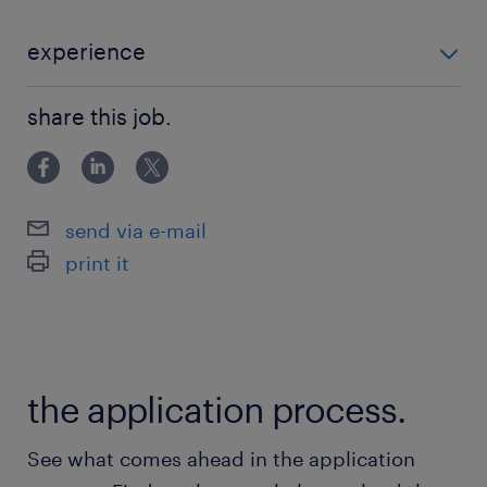
キル育成、スクラム開発とDevOpsの定着、技術
アドバイザリといったコンサルティングサービス
experience
を提供し、それらを通じた顧客企業のデジタルト
【必須要件】 ・日本語流暢レベル ・顧客をリードする
ランスフォーメーションを支援します。また、国
share this job.
に足る優れたソフトウェアエンジニアリングの経験と
内外のプリセールスチームやコンサルティングチ
知識（Webサービス、ミッションクリティカルなシス
ームと緊密に連携し、 企業およびパートナーが
テム、CI/CD等の要件定義・設計・実装・テスト
提供するソリューションとサービスを組み合わ
send via e-mail
せ、優れたコンサルティングサービスを実現しま
print it
す。 ■業務内容・顧客のDevOpsに関する課題を
識別し、解消し続けることで顧客からの感謝と信
頼を勝ち取る。・開発チームをガイドし、開発プ
ロジェクトを成功に導く。それと同時に、顧客の
the application process.
プロジェクト成功が１度きりではなく恒常的に成
功し続けられるように、組織的な能力を獲得する
See what comes ahead in the application
ことを支援する。・顧客のビジネス要求を理解