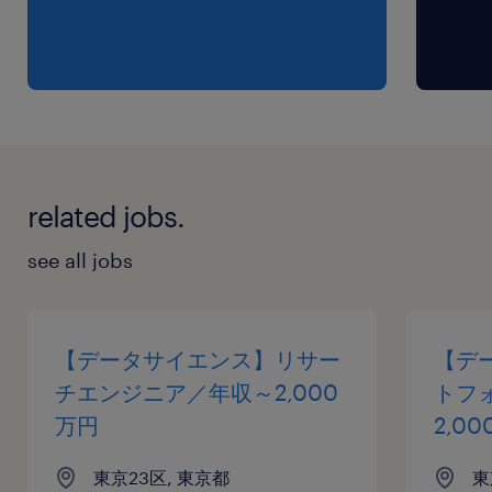
【必須要件】
・日本語流暢レベル
・顧客をリードするに足る優れたソフトウェアエ
ンジニアリングの経験と知識（Webサービス、ミ
ッションクリティカルなシステム、CI/CD等の要
related jobs.
件定義・設計・実装・テスト・運用）
see all jobs
・顧客をリードするに足る生成AIを用いた開発・
運用の経験と知識
【データサイエンス】リサー
【デ
・リードエンジニアや技術コンサルタントとして
チエンジニア／年収～2,000
トフ
自組織または顧客の技術的課題に挑戦し、解決に
万円
2,0
導いた経験と情熱
東京23区, 東京都
東