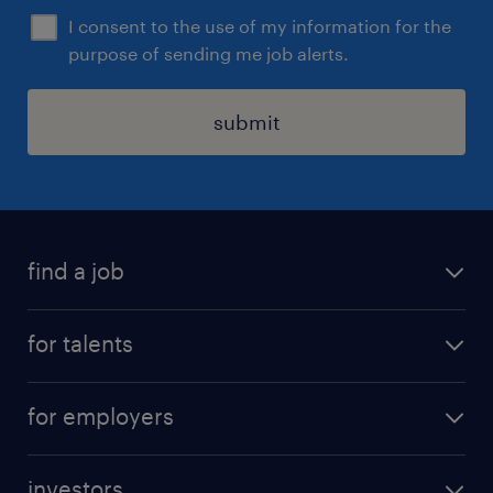
I consent to the use of my information for the
給与
purpose of sending me job alerts.
年収1,000 ～ 2,500万円
submit
賞与
-
雇用期間
期間の定めなし
find a job
all jobs
for talents
career advice
operational career
careers at Randstad
for employers
professional career
staffing solutions
digital career
investors