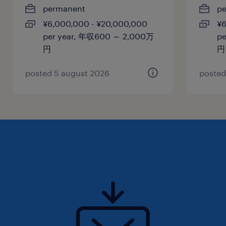
permanent
p
・開発メンバーやチームへのティーチング・コー
¥6,000,000 - ¥20,000,000
¥6
チング経験と、それを発展させた開発組織や開発
per year, 年収600 ～ 2,000万
p
プロセスの変革の経験
円
円
・コンサルタントとしての基礎スキル（ロジカル
posted 5 august 2026
posted
シンキング、問題解決、分析、資料作成、プレゼ
ンテーション、ファシリテーション、交渉等）
・自組織または顧客の経営層や管理職と信頼関係
を構築した実績
・アジャイル開発およびスクラム開発に関する基
礎的な知識と実践経験
・英語での基礎的な文書および口頭コミュニケー