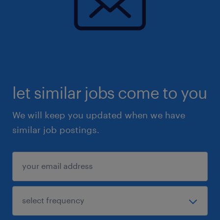
ション能力
・Docker、Kubernetes、などをはじめとするコ
ンテナーベースのテクノロジーの使用経験があれ
ば尚可
let similar jobs come to you
保険
健康保険,介護保険,雇用保険
We will keep you updated when we have
similar job postings.
待遇・福利厚生
休憩室
休日休暇
日曜日,土曜日,祝日