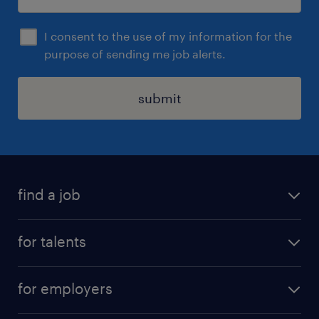
I consent to the use of my information for the
purpose of sending me job alerts.
submit
find a job
all jobs
for talents
career advice
operational career
careers at Randstad
for employers
professional career