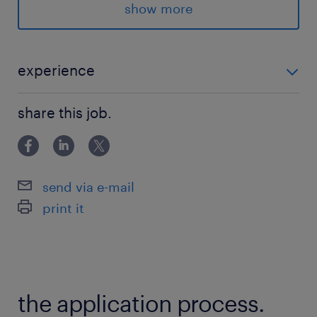
求められる経験
show more
■応募条件
・SIer/Web企業でのQA・品質管理経験
・金融等ミッションクリティカルなシステムの
experience
QA経験
■応募条件 ・SIer/Web企業でのQA・品質管理経験 ・金
・QAプロセスの構築・改善経験
share this job.
融等ミッションクリティカルなシステムのQA経験 ・
・ブロックチェーン技術への関心
QAプロセスの構築・改善経験 ・ブロックチェーン技術
・日本語ビジネスレベル～
への関心 ・日本語ビジネスレベル～
send via e-mail
■歓迎要件
print it
・ソフトウェアエンジニア経験(特にテスト自動
化/CI/CD)
・ブロックチェーン製品の品質保証経験
・品質保証戦略の策定・推進経験
the application process.
・外部ベンダーや関係者との折衝・交渉経験