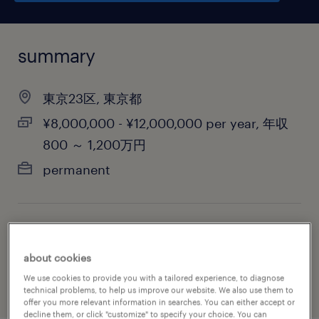
summary
東京23区, 東京都
¥8,000,000 - ¥12,000,000 per year, 年収
800 ～ 1,200万円
permanent
job category
information technology
about cookies
We use cookies to provide you with a tailored experience, to diagnose
technical problems, to help us improve our website. We also use them to
offer you more relevant information in searches. You can either accept or
decline them, or click "customize" to specify your choice. You can