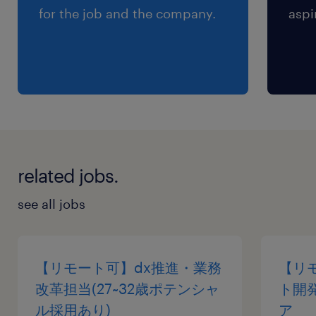
賞与
for the job and the company.
aspi
-
雇用期間
期間の定めなし
related jobs.
see all jobs
【リモート可】dx推進・業務
【リ
改革担当(27~32歳ポテンシャ
ト開
ル採用あり)
ア