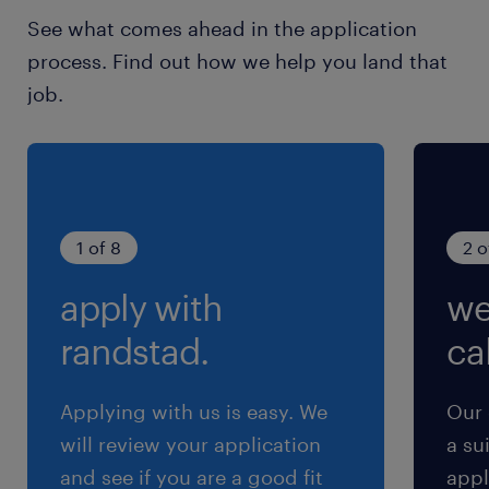
・パフォーマンステスト/セキュリティテストの
See what comes ahead in the application
経験
process. Find out how we help you land that
・品質保証の体系的知識(ISTQB、TMMi等)
job.
・金融/ブロックチェーン領域の規制・コンプラ
イアンス知識
保険
健康保険 厚生年金保険 雇用保険
1 of 8
2 o
apply with
we
休日休暇
土曜日 日曜日 祝日
randstad.
cal
給与
Applying with us is easy. We
Our 
年収800 ～ 1,200万円
will review your application
a su
and see if you are a good fit
appl