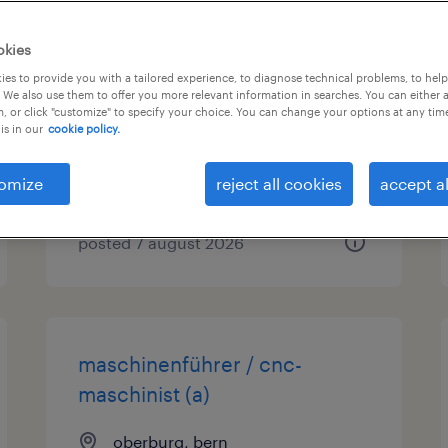
mitarbeiterin
okies
baugruppenmontage (a)
es to provide you with a tailored experience, to diagnose technical problems, to hel
 We also use them to offer you more relevant information in searches. You can either 
, or click "customize" to specify your choice. You can change your options at any tim
flamatt, bern
is in our
cookie policy.
temporary
omize
reject all cookies
accept al
posted 7 august 2026
maschinenführer / cnc-
maschinist (a)
oberburg, bern