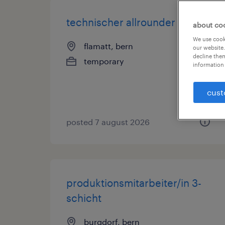
technischer allrounder (a)
about co
We use cooki
flamatt, bern
our website.
decline them
temporary
information 
cust
posted 7 august 2026
produktionsmitarbeiter/in 3-
schicht
burgdorf, bern