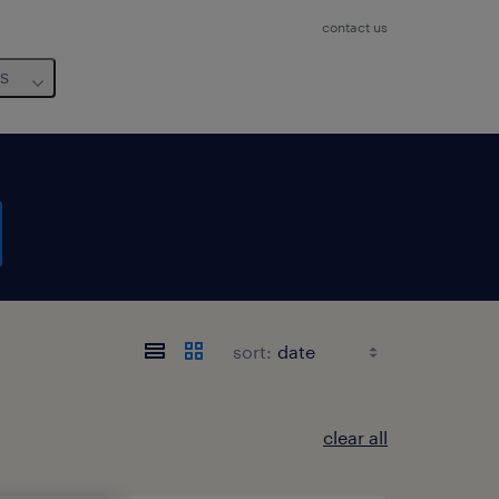
contact us
us
sort:
clear all