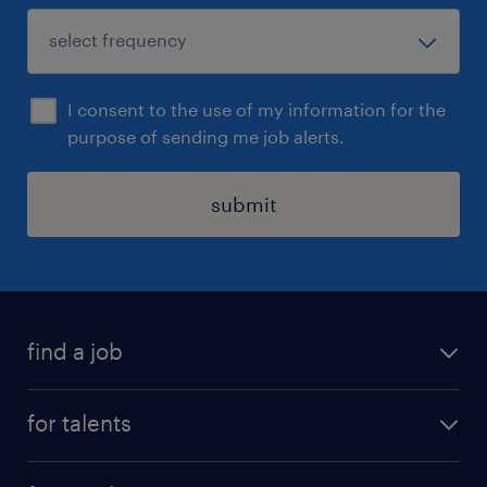
I consent to the use of my information for the
purpose of sending me job alerts.
submit
find a job
all jobs
for talents
career advice
operational career
careers at Randstad