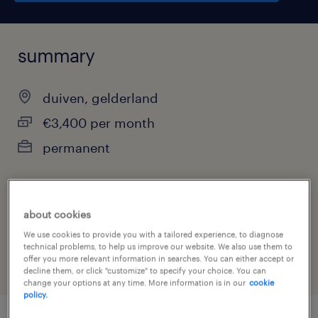
summary
duiven, gelderland
€3,400 per month
permanent
job category
about cookies
other
We use cookies to provide you with a tailored experience, to diagnose
technical problems, to help us improve our website. We also use them to
offer you more relevant information in searches. You can either accept or
decline them, or click "customize" to specify your choice. You can
change your options at any time. More information is in our
cookie
policy.