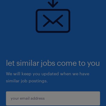
Solliciteer dan via de onderstaande knop of
stuur een bericht via Whatsapp, dan neem ik
zo snel mogelijk contact met je op.
Uiteraard staat deze vacature open voor
iedereen die zich hierin herkent.
let similar jobs come to you
We will keep you updated when we have
similar job postings.