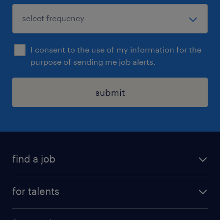
I consent to the use of my information for the
purpose of sending me job alerts.
submit
find a job
all jobs
for talents
career advice
operational career
careers at Randstad