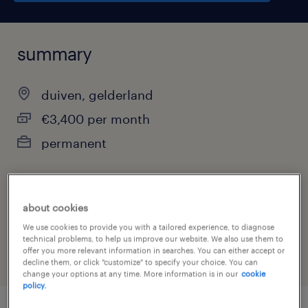
summary
duiven, gelderland
€3,400 per month
permanent
job category
about cookies
other
We use cookies to provide you with a tailored experience, to diagnose
technical problems, to help us improve our website. We also use them to
offer you more relevant information in searches. You can either accept or
decline them, or click "customize" to specify your choice. You can
change your options at any time. More information is in our
cookie
policy.