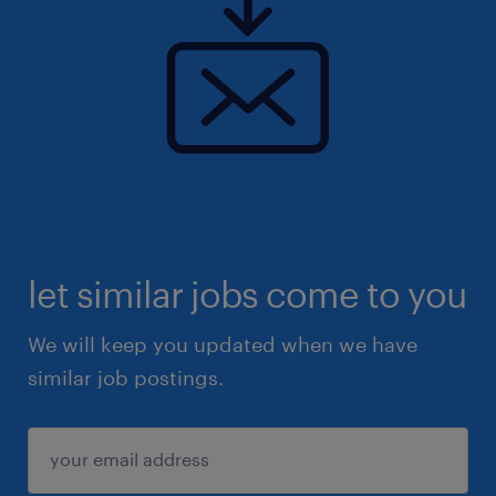
Solliciteer dan via de onderstaande knop of
stuur een bericht via Whatsapp, dan neem ik
zo snel mogelijk contact met je op.
Uiteraard staat deze vacature open voor
iedereen die zich hierin herkent.
let similar jobs come to you
We will keep you updated when we have
similar job postings.