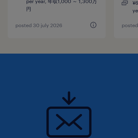
per year, 年収1,000 ～ 1,300万
¥6
円
y
posted 30 july 2026
posted