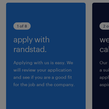
雇用期間
期間の定めなし
1 of 8
2 o
apply with
we
randstad.
cal
Applying with us is easy. We
Our 
will review your application
a su
and see if you are a good fit
appl
for the job and the company.
aspi