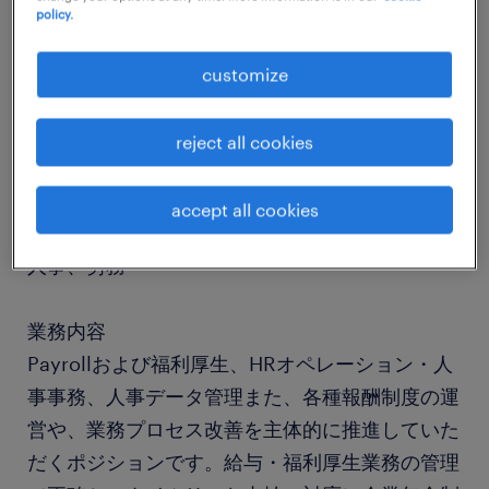
policy.
job details
customize
社名
reject all cookies
社名非公開
accept all cookies
職種
人事、労務
業務内容
Payrollおよび福利厚生、HRオペレーション・人
事事務、人事データ管理また、各種報酬制度の運
営や、業務プロセス改善を主体的に推進していた
だくポジションです。給与・福利厚生業務の管理