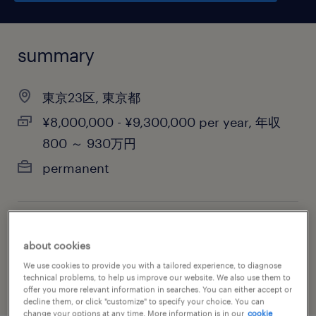
summary
東京23区, 東京都
¥8,000,000 - ¥9,300,000 per year, 年収
800 ～ 930万円
permanent
job category
about cookies
human resources
We use cookies to provide you with a tailored experience, to diagnose
technical problems, to help us improve our website. We also use them to
offer you more relevant information in searches. You can either accept or
decline them, or click "customize" to specify your choice. You can
change your options at any time. More information is in our
cookie