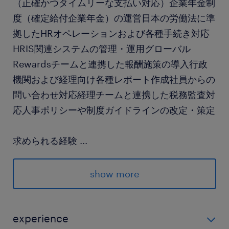
（正確かつタイムリーな支払い対応）企業年金制
度（確定給付企業年金）の運営日本の労働法に準
拠したHRオペレーションおよび各種手続き対応
HRIS関連システムの管理・運用グローバル
Rewardsチームと連携した報酬施策の導入行政
機関および経理向け各種レポート作成社員からの
問い合わせ対応経理チームと連携した税務監査対
応人事ポリシーや制度ガイドラインの改定・策定
求められる経験
...
Compensation & Benefits領域で5年以上の経験
日本の労働法に関する正確な知識
show more
就業規則等の制度設計・改定経験
報酬制度（給与テーブル、インセンティブ制度
等）の運用経験
experience