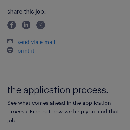
HRに関する深い知識・ベストプラクティス理解
Compensation & Benefits領域で5年以上の経験 日本
Excelスキル
share this job.
の労働法に関する正確な知識 就業規則等の制度設計・
日本語 fluent、英語 business level
改定経験 報酬制度（給与テーブル、インセンティブ制
度等）の運用経験 HRに関す
保険
send via e-mail
健康保険 厚生年金保険 雇用保険
print it
休日休暇
土曜日 日曜日 祝日
the application process.
給与
年収800 ～ 930万円
See what comes ahead in the application
process. Find out how we help you land that
賞与
job.
ｰ