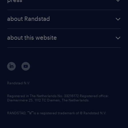
results and reports
randstad operational
press releases
randstad share
randstad professional
about Randstad
news and events
investor contacts
randstad enterprise
company profile
future of work
randstad digital
about this website
sustainability
tech suite
disclaimer
equity, diversity, inclusion and belonging
contact us
corporate governance
randstad innovation fund
country websites
Randstad N.V.
contact us
Registered in The Netherlands No: 33216172 Registered office:
Diemermere 25, 1112 TC Diemen, The Netherlands.
RANDSTAD,
is a registered trademark of © Randstad N.V.