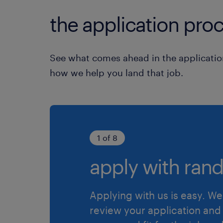
the application proc
See what comes ahead in the applicatio
how we help you land that job.
1 of 8
apply with rand
Applying with us is easy. We 
review your application and 