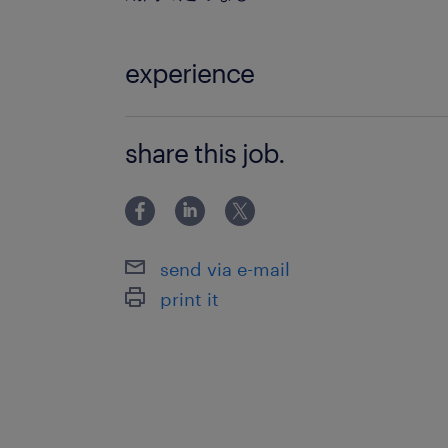
experience
・業務経験（インフラ維持管理業務の
share this job.
し） ・PCスキル：Word（文章作成）、
力）※WindowsPC基本操作が可能で
send via e-mail
print it