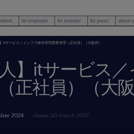
 talent
for employer
for investor
for press
about 
】itサービス／インフラ維持管理業務管理（正社員）（大阪府）
人】itサービス
（正社員）（大
mber 2024
closes 30 march 2027