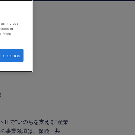
p us improve
accept or
e. More
l cookies
ー)
ム）
＞ITで“いのちを支える”産業
ちの事業領域は、保険・共