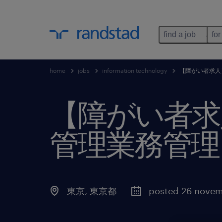
find a job
for
home
jobs
information technology
【障がい者求人
【障がい者求
管理業務管理
東京
,
東京都
posted 26 nove