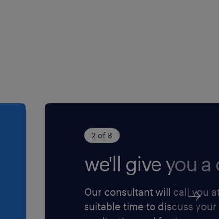
2 of 8
we'll give you a c
Our consultant will call you a
suitable time to discuss your