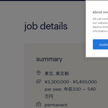
about co
We use cooki
job details
our website.
decline them
information 
cust
summary
東京, 東京都
¥3,300,000 - ¥5,400,000
per year, 年収330 ～ 540
万円
permanent