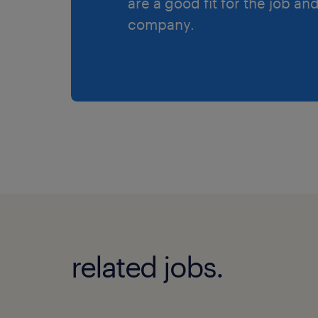
are a good fit for the job an
company.
related jobs.