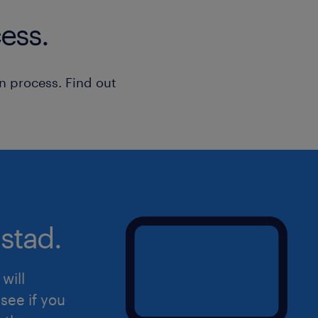
ess.
n process. Find out
stad.
will
see if you