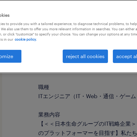
okies
es to provide you with a tailored experience, to diagnose technical problems, to hel
 We also use them to offer you more relevant information in searches. You can either 
, or click "customize" to specify your choice. You can change your options at any tim
is in our
cookie policy.
omize
reject all cookies
accept al
社名
NISSAY Tech (ニッセイ情報テクノロジ
職種
ITエンジニア（IT・Web・通信・ゲー
業務内容
【＜＜日本生命グループのIT戦略企業＞
のプラットフォーマーを目指す】私た