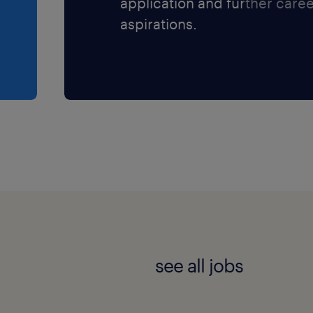
application and further care
aspirations.
see all jobs