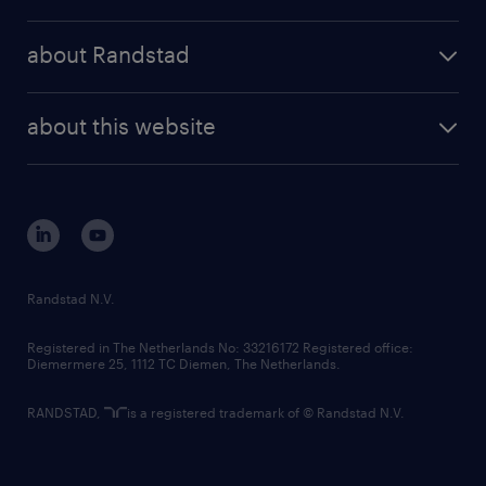
results and reports
randstad operational
press releases
randstad share
randstad professional
about Randstad
news and events
investor contacts
randstad enterprise
company profile
future of work
randstad digital
about this website
sustainability
tech suite
disclaimer
equity, diversity, inclusion and belonging
contact us
corporate governance
randstad innovation fund
country websites
Randstad N.V.
contact us
Registered in The Netherlands No: 33216172 Registered office:
Diemermere 25, 1112 TC Diemen, The Netherlands.
RANDSTAD,
is a registered trademark of © Randstad N.V.