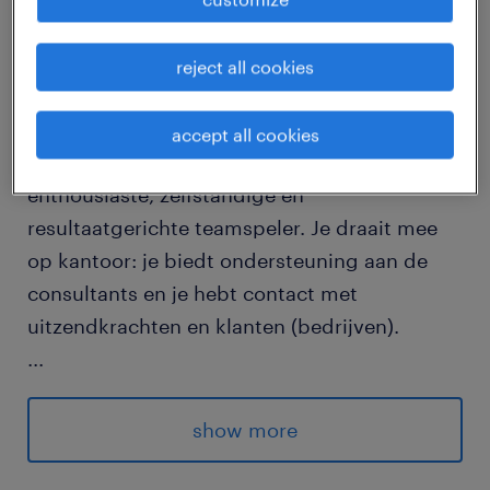
Voor verschillende kantoren in Oost-
reject all cookies
Vlaanderen zijn wij op zoek naar stagiairs.
accept all cookies
Als stagiair-consultant ben je een
enthousiaste, zelfstandige en
resultaatgerichte teamspeler. Je draait mee
op kantoor: je biedt ondersteuning aan de
consultants en je hebt contact met
uitzendkrachten en klanten (bedrijven).
...
Afhankelijk van je studierichting en
competenties stellen wij een takenpakket
show more
samen dat bij jouw leerverwachtingen