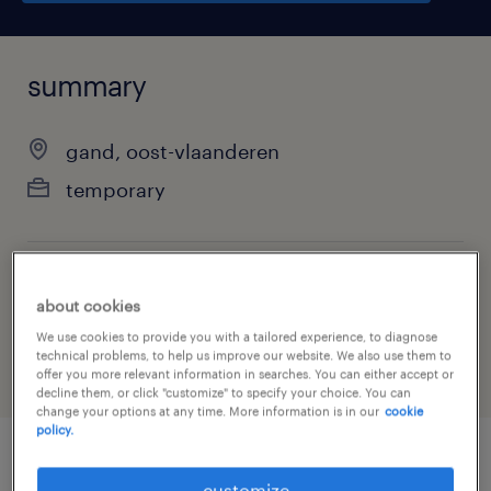
summary
gand, oost-vlaanderen
temporary
job category
about cookies
administrative & support services
We use cookies to provide you with a tailored experience, to diagnose
technical problems, to help us improve our website. We also use them to
offer you more relevant information in searches. You can either accept or
decline them, or click "customize" to specify your choice. You can
change your options at any time. More information is in our
cookie
policy.
job details
customize