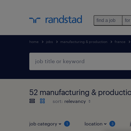
find a job
for
home
jobs
manufacturing & production
france
52 manufacturing & producti
sort:
job category
location
1
3