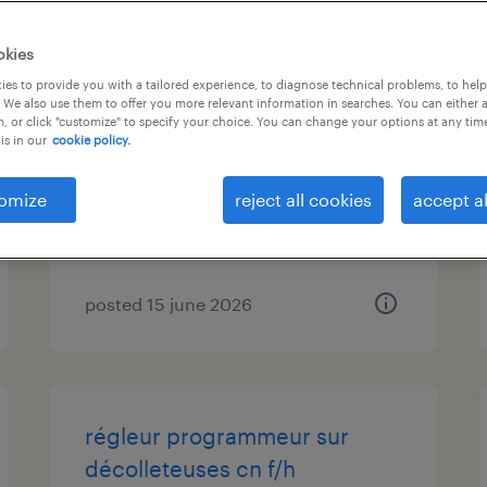
okies
controleur qualite h/f
es to provide you with a tailored experience, to diagnose technical problems, to hel
 We also use them to offer you more relevant information in searches. You can either 
, or click "customize" to specify your choice. You can change your options at any tim
roche lez beaupre, bourgogne-
is in our
cookie policy.
franche-comté
permanent
omize
reject all cookies
accept al
€27,600 - €29,000 per year
posted 15 june 2026
régleur programmeur sur
décolleteuses cn f/h