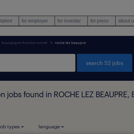
 talent
for employer
for investor
for press
about 
bourgogne-franche-comté
roche lez beaupre
search 52 jobs
on jobs found in ROCHE LEZ BEAUPRE
job types
language