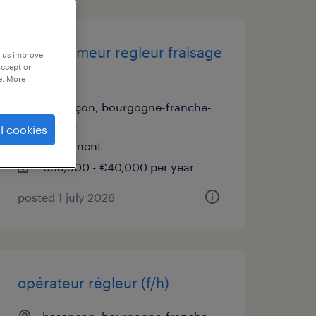
programmeur regleur fraisage
p us improve
accept or
f/h
e. More
besançon, bourgogne-franche-
comté
l cookies
permanent
€35,000 - €40,000 per year
posted 1 july 2026
opérateur régleur (f/h)