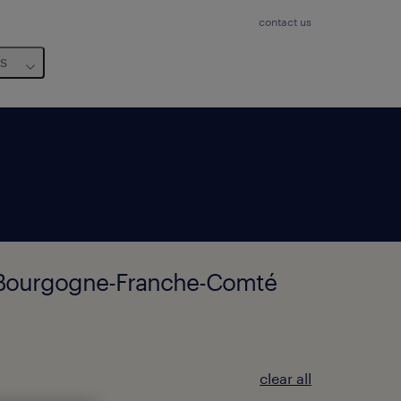
contact us
us
, Bourgogne-Franche-Comté
clear all