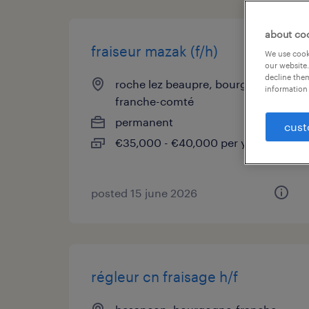
about co
fraiseur mazak (f/h)
We use cooki
our website.
decline them
roche lez beaupre, bourgogne-
information 
franche-comté
permanent
cust
€35,000 - €40,000 per year
posted 15 june 2026
régleur cn fraisage h/f