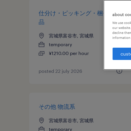
仕分け・ピッキング・梱包・検
about co
品
We use cooki
our website.
decline them
宮城県富谷市, 宮城県
information 
temporary
¥1210.00 per hour
cust
posted 22 july 2026
その他 物流系
宮城県富谷市, 宮城県
temporary