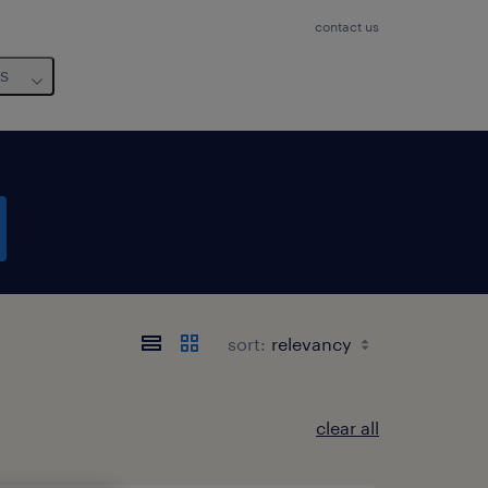
contact us
us
sort:
clear all