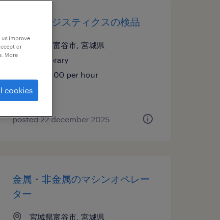
物流・ロジスティクスの検品
p us improve
宮城県富谷市, 宮城県
accept or
e. More
temporary
¥1250.00 per hour
l cookies
posted 22 december 2025
金属・非金属のマシンオペレー
ター
宮城県富谷市, 宮城県