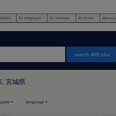
 talent
for employer
for investor
for press
about 
search 469 jobs
谷市, 宮城県
types
language