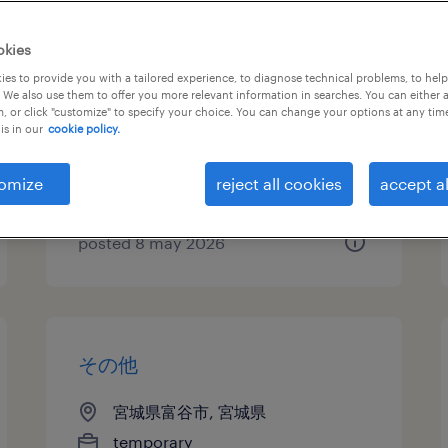
物流・ロジスティクスの仕分
okies
け・ピッキング・梱包
es to provide you with a tailored experience, to diagnose technical problems, to hel
 We also use them to offer you more relevant information in searches. You can either 
, or click "customize" to specify your choice. You can change your options at any tim
宮城県富谷市, 宮城県
is in our
cookie policy.
temporary
¥1205.00 per hour
omize
reject all cookies
accept al
posted 8 may 2026
その他
宮城県富谷市, 宮城県
temporary