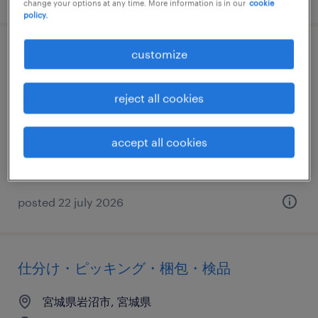
change your options at any time. More information is in our
cookie
policy.
customize
仕分け・ピッキング・梱包・検品
宮城県岩沼市, 宮城県
reject all cookies
temporary
¥1210.00 per hour
accept all cookies
posted 22 july 2026
仕分け・ピッキング・梱包・検品
宮城県岩沼市, 宮城県