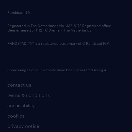
randstad innovation fund
country websites
Randstad N.V.
contact us
Registered in The Netherlands No: 33216172 Registered office:
Diemermere 25, 1112 TC Diemen, The Netherlands.
RANDSTAD,
is a registered trademark of © Randstad N.V.
Some images on our website have been generated using AI.
contact us
terms & conditions
accessibility
cookies
privacy notice