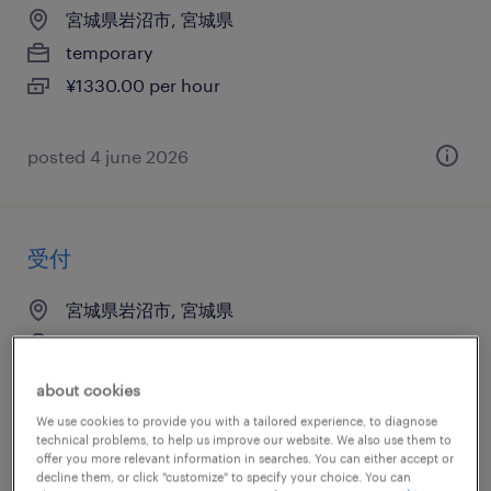
宮城県岩沼市, 宮城県
temporary
¥1330.00 per hour
posted 4 june 2026
受付
宮城県岩沼市, 宮城県
temporary
¥1200.00 per hour
about cookies
We use cookies to provide you with a tailored experience, to diagnose
technical problems, to help us improve our website. We also use them to
offer you more relevant information in searches. You can either accept or
posted 23 july 2026
decline them, or click "customize" to specify your choice. You can